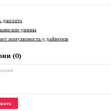
ь джелато
льянские ужины
ает популярность у дайверов
ии (
0
)
вать