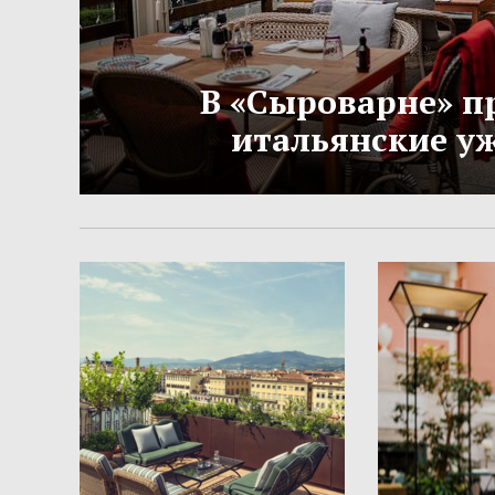
В «Сыроварне» п
итальянские у