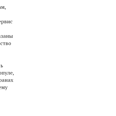
ам,
ервис
азаны
ество
сь
рпуле,
ранах
ему