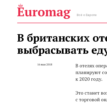
Всё о Европе
В британских от
выбрасывать ед
В отелях опе
16 мая 2018
планируют со
к 2020 году.
Это станет в
с торговой о