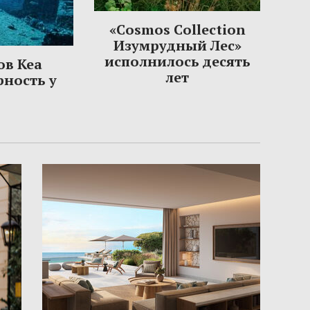
«Cosmos Collection
Изумрудный Лес»
исполнилось десять
ов Кеа
лет
рность у