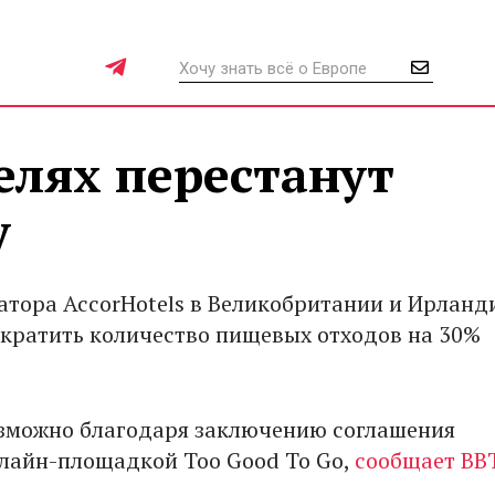
елях перестанут
у
ратора AccorHotels в Великобритании и Ирланд
кратить количество пищевых отходов на 30%
озможно благодаря заключению соглашения
нлайн-площадкой Too Good To Go,
сообщает BB