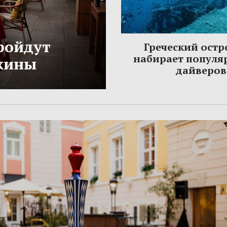
ройдут
Греческий остр
набирает популя
жины
дайверов