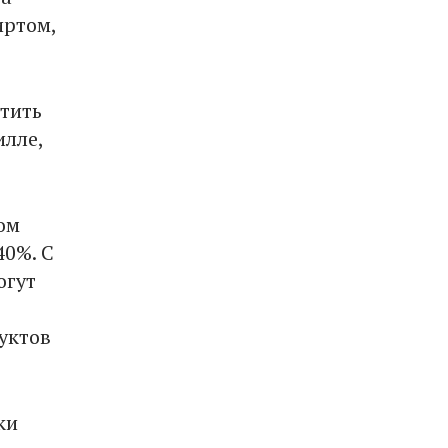
иртом,
тить
илле,
ом
40%. С
огут
уктов
ки