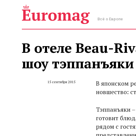
Всё о Европе
В отеле Beau-Riv
шоу тэппанъяки
В японском р
15 сентября 2015
новшество: с
Тэппанъяки –
готовит блюд
рядом с гостя
представлени