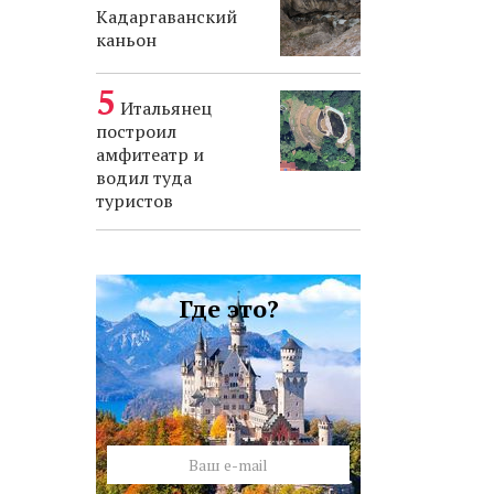
Кадаргаванский
каньон
Итальянец
построил
амфитеатр и
водил туда
туристов
Где это?