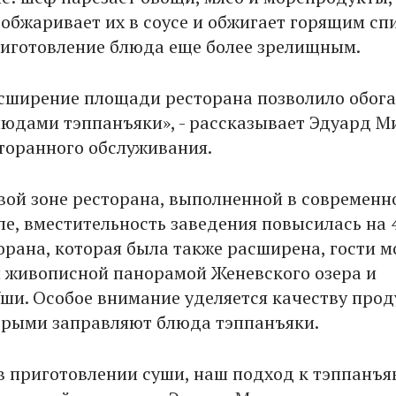
 обжаривает их в соусе и обжигает горящим сп
риготовление блюда еще более зрелищным.
сширение площади ресторана позволило обога
юдами тэппанъяки», - рассказывает Эдуард М
торанного обслуживания.
вой зоне ресторана, выполненной в современн
ле, вместительность заведения повысилась на 
орана, которая была также расширена, гости м
 живописной панорамой Женевского озера и
ши. Особое внимание уделяется качеству прод
торыми заправляют блюда тэппанъяки.
 в приготовлении суши, наш подход к тэппанъя