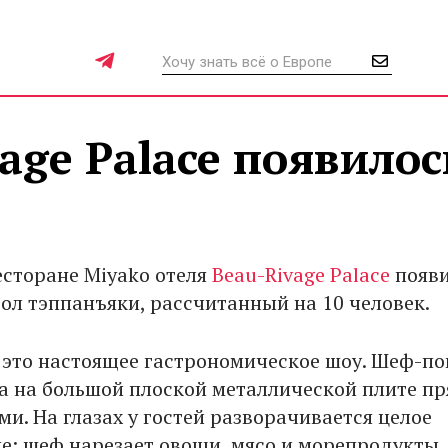
age Palace появилос
есторане Miyako отеля
Beau-Rivage Palace
появи
тол тэппанъяки, рассчитанный на 10 человек.
 это настоящее гастрономическое шоу. Шеф-по
а на большой плоской металлической плите п
ми. На глазах у гостей разворачивается целое
е: шеф нарезает овощи, мясо и морепродукты,