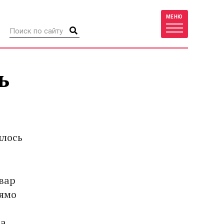
МЕНЮ
ь
лось
вар
рямо
 а