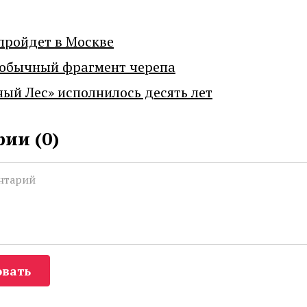
пройдет в Москве
еобычный фрагмент черепа
ный Лес» исполнилось десять лет
ии (
0
)
вать