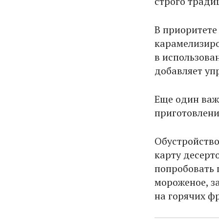
строго тради
В приоритете
карамелизиро
в использован
добавляет уп
Еще один важ
приготовлени
Обустройство
карту десерт
попробовать 
мороженое, за
на горячих ф