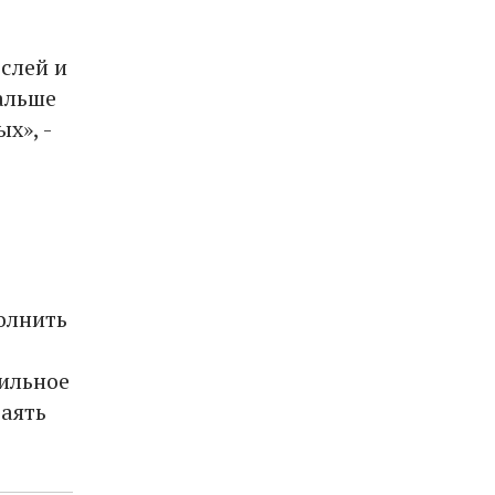
слей и
альше
х», -
олнить
ильное
таять