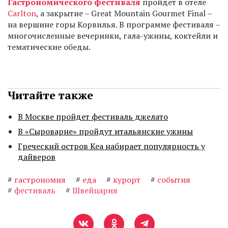
Гастрономического фестиваля
пройдет в отеле
Carlton
, а закрытие – Great Mountain Gourmet Final –
на вершине горы Корвилья. В программе фестиваля –
многочисленные вечеринки, гала-ужины, коктейли и
тематические обеды.
Читайте также
В Москве пройдет фестиваль джелато
В «Сыроварне» пройдут итальянские ужины
Греческий остров Кеа набирает популярность у
дайверов
#
гастрономия
#
еда
#
курорт
#
события
#
фестиваль
#
Швейцария