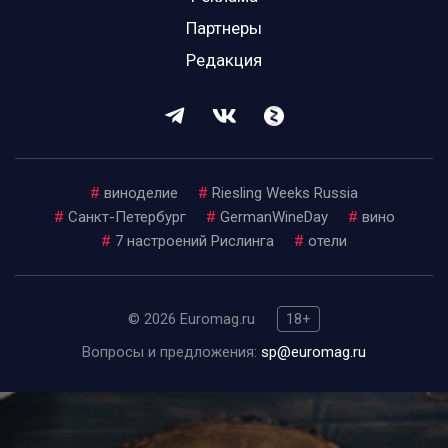
Партнеры
Редакция
#
виноделие
#
Riesling Weeks Russia
#
Санкт-Петербург
#
GermanWineDay
#
вино
#
7 настроений Рислинга
#
отели
© 2026 Euromag.ru
18+
Вопросы и предложения:
sp@euromag.ru