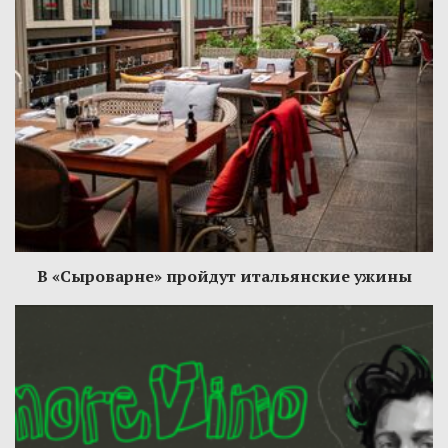
В «Сыроварне» пройдут итальянские ужины