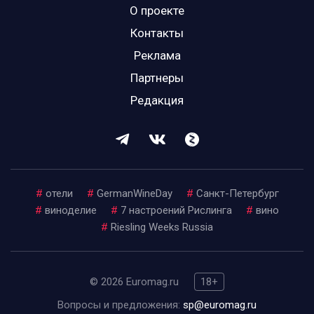
О проекте
Контакты
Реклама
Партнеры
Редакция
#
отели
#
GermanWineDay
#
Санкт-Петербург
#
виноделие
#
7 настроений Рислинга
#
вино
#
Riesling Weeks Russia
© 2026 Euromag.ru
18+
Вопросы и предложения:
sp@euromag.ru