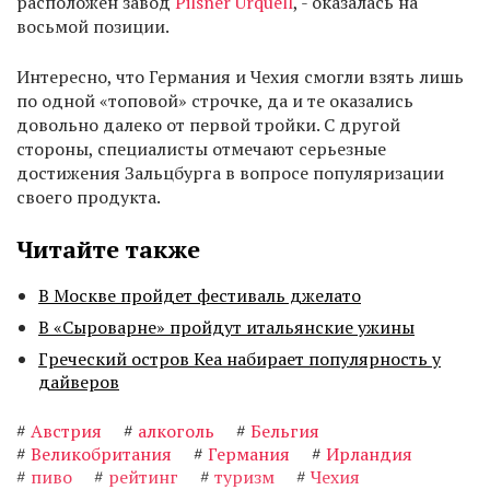
расположен завод
Pilsner Urquell
, - оказалась на
восьмой позиции.
Интересно, что Германия и Чехия смогли взять лишь
по одной «топовой» строчке, да и те оказались
довольно далеко от первой тройки. С другой
стороны, специалисты отмечают серьезные
достижения Зальцбурга в вопросе популяризации
своего продукта.
Читайте также
В Москве пройдет фестиваль джелато
В «Сыроварне» пройдут итальянские ужины
Греческий остров Кеа набирает популярность у
дайверов
#
Австрия
#
алкоголь
#
Бельгия
#
Великобритания
#
Германия
#
Ирландия
#
пиво
#
рейтинг
#
туризм
#
Чехия