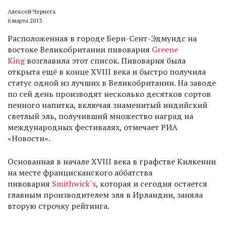
Алексей Чернега
6 марта 2013
Расположенная в городе Бери-Сент-Эдмундс на
востоке Великобритании пивоварня
Greene
King
возглавила этот список. Пивоварня была
открыта ещё в конце XVIII века и быстро получила
статус одной из лучших в Великобритании. На заводе
по сей день производят несколько десятков сортов
пенного напитка, включая знаменитый индийский
светлый эль, получивший множество наград на
международных фестивалях, отмечает РИА
«Новости».
Основанная в начале XVIII века в графстве Килкенни
на месте францисканского аббатства
пивоварня
Smithwick`s
, которая и сегодня остается
главным производителем эля в Ирландии, заняла
вторую строчку рейтинга.