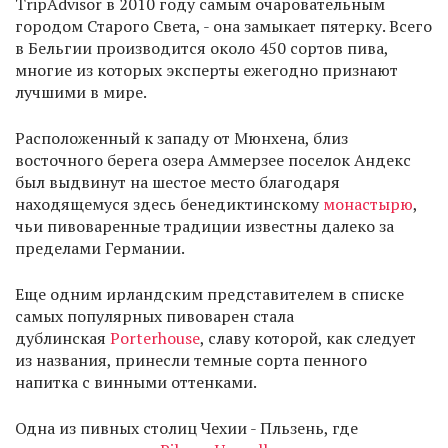
TripAdvisor в 2010 году самым очаровательным
городом Старого Света, - она замыкает пятерку. Всего
в Бельгии производится около 450 сортов пива,
многие из которых эксперты ежегодно признают
лучшими в мире.
Расположенный к западу от Мюнхена, близ
восточного берега озера Аммерзее поселок Андекс
был выдвинут на шестое место благодаря
находящемуся здесь бенедиктинскому
монастырю
,
чьи пивоваренные традиции известны далеко за
пределами Германии.
Еще одним ирландским представителем в списке
самых популярных пивоварен стала
дублинская
Porterhouse
, славу которой, как следует
из названия, принесли темные сорта пенного
напитка с винными оттенками.
Одна из пивных столиц Чехии - Пльзень, где