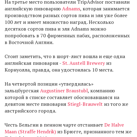
На третье место пользователи TripAdvisor поставили
английскую пивоварню
Adnams
, которая занимается
производством разных сортов пива и эля уже более
100 лет и имеет множество наград. Несколько
десятков сортов пива и эля Adnams можно
попробовать в 70 фирменных пабах, расположенных
в Восточной Англии.
Стоит заметить, что в шорт-лист вошла и еще одна
английская пивоварня -
St. Austell Brewery
из
Корнуолла, правда, она удостоилась 10 места.
На четвертой позиции «утвердилась»
зальцбургская
Augustiner Braustubl
, компанию
которой в списке составляет обосновавшаяся на
девятом месте пивоварня
Stiegl-Brauwelt
из того же
австрийского города.
Честь Бельгии в пенном чарте отстаивает
De Halve
Maan (Straffe Hendrik)
из Брюгге, признанного тем же