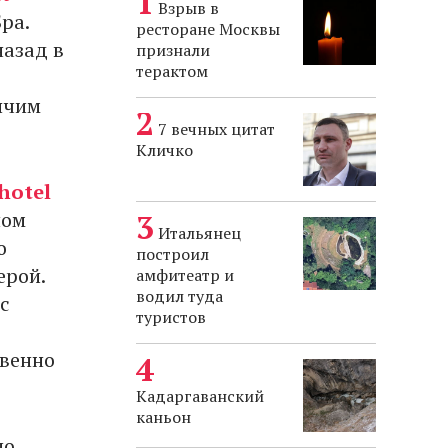
Взрыв в
Spa.
ресторане Москвы
назад в
признали
терактом
ячим
7 вечных цитат
Кличко
hotel
ном
Итальянец
о
построил
ерой.
амфитеатр и
водил туда
с
туристов
твенно
Кадаргаванский
каньон
по