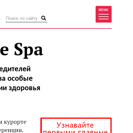
МЕНЮ
е Spa
едителей
за особые
ии здоровья
м курорте
еренции.