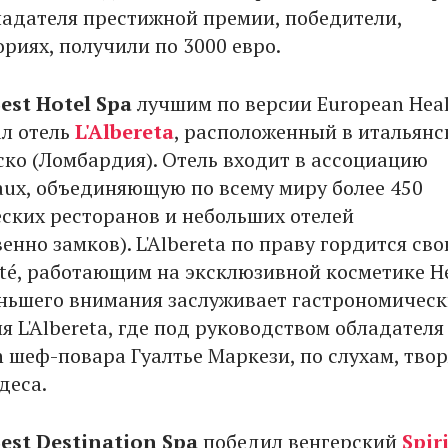
ладателя престижной премии, победители,
риях, получили по 3000 евро.
est
Hotel
Spa
лучшим по версии European Hea
ал отель
L'Albereta
, расположенный в итальян
ско (Ломбардия). Отель входит в ассоциацию
aux, объединяющую по всему миру более 450
ских ресторанов и небольших отелей
нно замков). L'Albereta по праву гордится св
lité, работающим на эксклюзивной косметике H
еньшего внимания заслуживает гастрономичес
я L'Albereta, где под руководством обладателя
n шеф-повара Гуалтье Маркези, по слухам, твор
деса.
est
Destination
Spa
победил венгерский
Spir