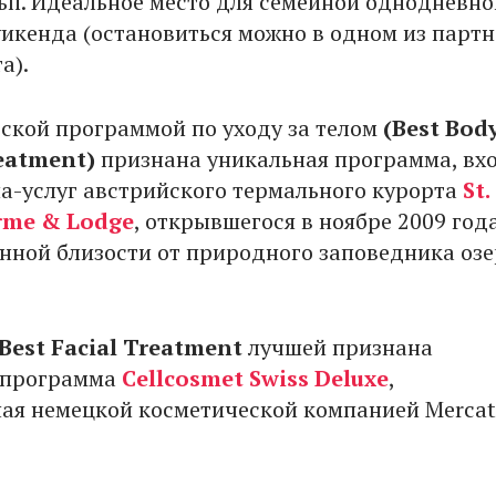
ьп. Идеальное место для семейной однодневно
уикенда (остановиться можно в одном из парт
а).
ской программой по уходу за телом
(
Best Bod
reatment)
признана уникальная программа, вх
па-услуг австрийского термального курорта
St.
rme & Lodge
, открывшегося в ноябре 2009 год
нной близости от природного заповедника озе
Best Facial Treatment
лучшей признана
 программа
Cellcosmet Swiss Deluxe
,
ая немецкой косметической компанией Mercat