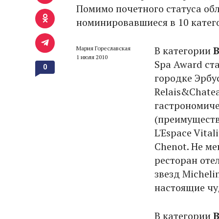
Помимо почетного статуса об
номинировавшиеся в 10 катего
В категории
B
Мария Гореславская
1 июля 2010
Spa Award ст
0
городке Эрбу
Relais&Chate
гастрономиче
(преимуществе
L'Espace Vita
Chenot. Не м
ресторан отел
звезд Micheli
настоящие чу
В категории
B