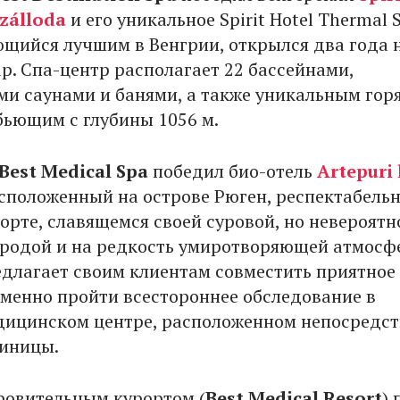
zálloda
и его уникальное Spirit Hotel Thermal 
ющийся лучшим в Венгрии, открылся два года 
р. Спа-центр располагает 22 бассейнами,
и саунами и банями, а также уникальным гор
бьющим с глубины 1056 м.
Best
Medical
Spa
победил био-отель
Artepuri 
асположенный на острове Рюген, респектабель
орте, славящемся своей суровой, но невероятн
родой и на редкость умиротворяющей атмосф
едлагает своим клиентам совместить приятное 
именно пройти всестороннее обследование в
ицинском центре, расположенном непосредс
тиницы.
овительным курортом (
Best
Medical
Resort
) 