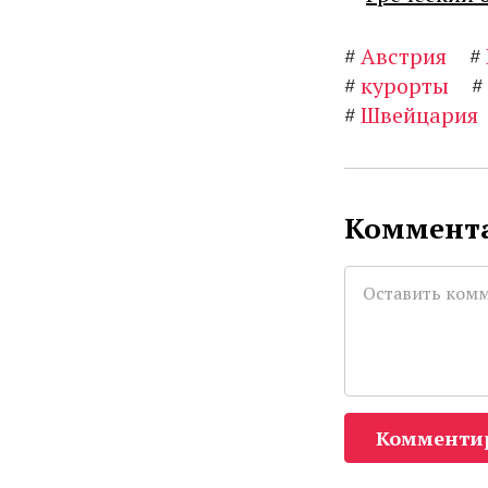
#
Австрия
#
#
курорты
#
#
Швейцария
Коммента
Комменти