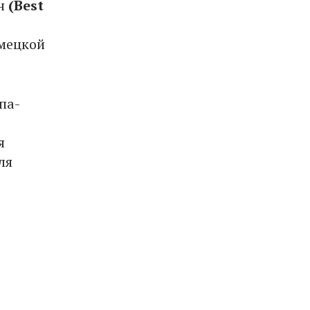
ин
(
Best
емецкой
па-
я
ля