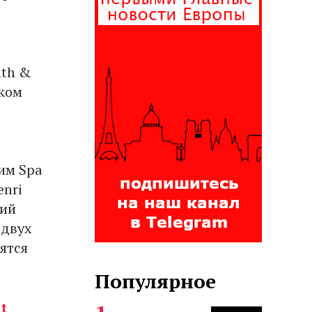
lth &
ском
оим Spa
enri
кий
 двух
ятся
Популярное
it