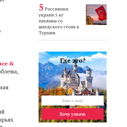
Россиянки
украли 5 кг
пахлавы со
шведского стола в
е
Турции
Где это?
ace &
облема,
ная
ий
Хочу узнать
орьях