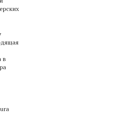
й
нерских
y
одящая
а в
ра
ura