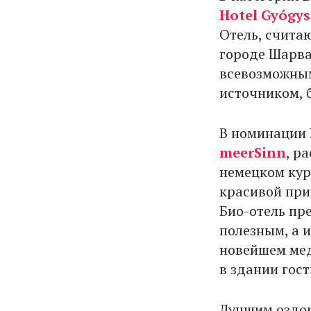
Hotel Gyógys
Отель, счита
городе Шарва
всевозможным
источником, 
В номинации
meerSinn
, р
немецком кур
красивой при
Био-отель пр
полезным, а 
новейшем мед
в здании гос
Лучшим оздор