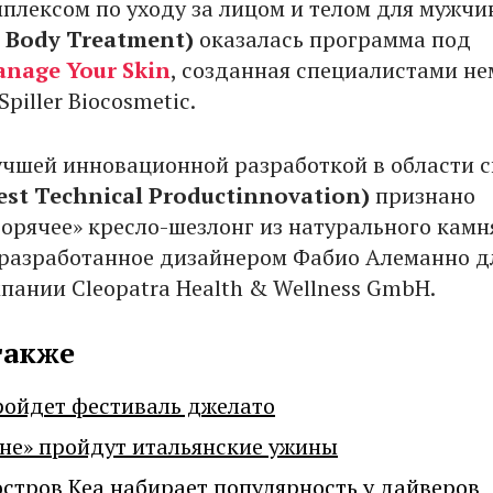
плексом по уходу за лицом и телом для мужч
& Body Treatment
)
оказалась программа под
nage Your Skin
, созданная специалистами н
piller Biocosmetic.
лучшей инновационной разработкой в области с
est Technical Productinnovation
)
признано
горячее» кресло-шезлонг из натурального камн
 разработанное дизайнером Фабио Алеманно д
пании Cleopatra Health & Wellness GmbH.
также
ройдет фестиваль джелато
не» пройдут итальянские ужины
остров Кеа набирает популярность у дайверов