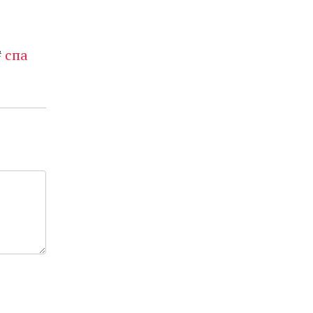
#
спа