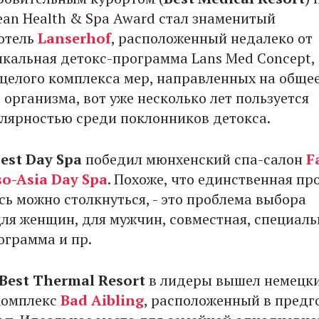
ean Health & Spa Award стал знаменитый
отель
Lanserhof
, расположенный недалеко от
икальная детокс-программа Lans Med Concept,
 целого комплекса мер, направленных на обще
организма, вот уже несколько лет пользуется
лярностью среди поклонников детокса.
est Day Spa
победил мюнхенский спа-салон
F
o-Asia Day Spa
. Похоже, что единственная пр
сь можно столкнуться, - это проблема выбора
ля женщин, для мужчин, совместная, специаль
ограмма и пр.
Best
Thermal
Resort
в лидеры вышел немецк
комплекс
Bad Aibling
, расположенный в предг