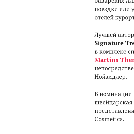
баварских Ал
поездки или 
отелей курорт
Лучшей автор
Signature T
в комплекс с
Martins The
непосредстве
Нойзидлер.
В номинации
швейцарская
представленн
Cosmetics.