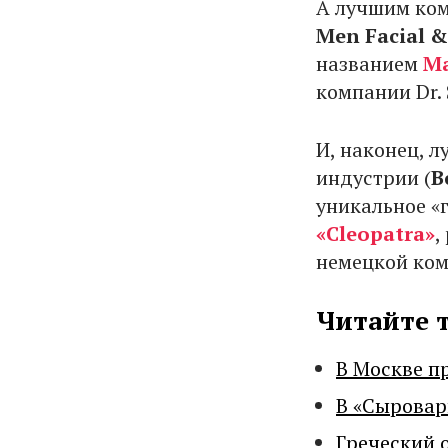
А лучшим ком
Men Facial 
названием
Ma
компании Dr. S
И, наконец, 
индустрии (
B
уникальное «
«Cleopatra»
,
немецкой ком
Читайте 
В Москве п
В «Сыровар
Греческий 