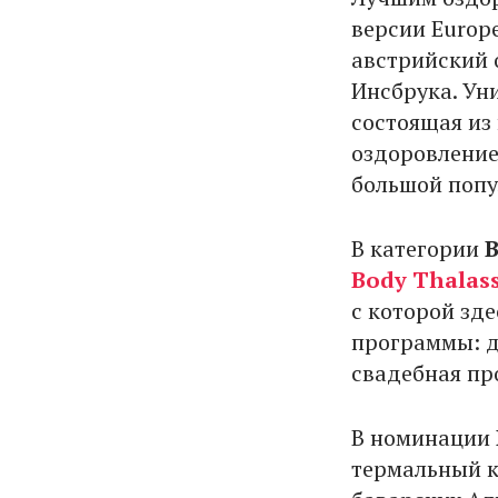
версии Europ
австрийский 
Инсбрука. Ун
состоящая из
оздоровление 
большой попу
В категории
B
Body Thalass
с которой зде
программы: д
свадебная пр
В номинации
термальный 