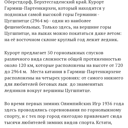
Оберстдорф, Берхтесгаденский край. Курорт
Гармиш-Партенкирхен, который находится у
подножья самой высокой горы Германии -
Цугшпитце (2964 м) - один из наиболее
фешенебельных. Только здесь, на вершине горы
Цугшпитце, на лыжах можно покататься даже летом:
на её восточном склоне круглый год лежит ледник.
Курорт предлагает 50 горнолыжных спусков
различного вида сложности общей протяженностью
около 120 км, которые расположены на высоте от 720
до 2964 м. Места катания в Гармиш-Партенкирхене
расположены на четырех уровнях: от самого нижнего
для любителей беговых лыж до знаменитых
ледников вокруг вершины Цугшпитце.
Во время первых зимних Олимпийских Игр 1936 года
здесь проводились соревнования по горнолыжному
спорту, и с тех пор город ежегодно привлекает сюда
тысячи любителей зимних видов спорта. Кстати,