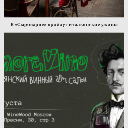
В «Сыроварне» пройдут итальянские ужины