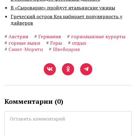
В «Сыроварне» пройдут итальянские ужины
Греческий остров Кеа набирает популярность у
дайверов
#
Австрия
#
Германия
#
горнолыжные курорты
#
горные лыжи
#
Горы
#
отдых
#
Санкт-Моритц
#
Швейцария
Комментарии (
0
)