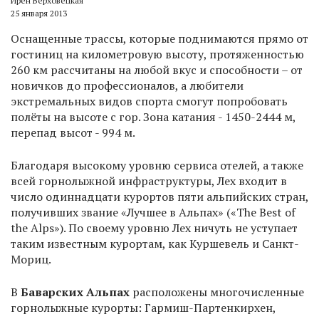
Ирен Верховецкая
25 января 2013
Оснащенные трассы, которые поднимаются прямо от
гостиниц на километровую высоту, протяженностью
260 км рассчитаны на любой вкус и способности – от
новичков до профессионалов, а любители
экстремальных видов спорта смогут попробовать
полёты на высоте с гор. Зона катания - 1450-2444 м,
перепад высот - 994 м.
Благодаря высокому уровню сервиса отелей, а также
всей горнолыжной инфраструктуры, Лех входит в
число одиннадцати курортов пяти альпийских стран,
получивших звание «Лучшее в Альпах» («The Best of
the Alps»). По своему уровню Лех ничуть не уступает
таким известным курортам, как Куршевель и Санкт-
Мориц.
В
Баварских Альпах
расположены многочисленные
горнолыжные курорты: Гармиш-Партенкирхен,