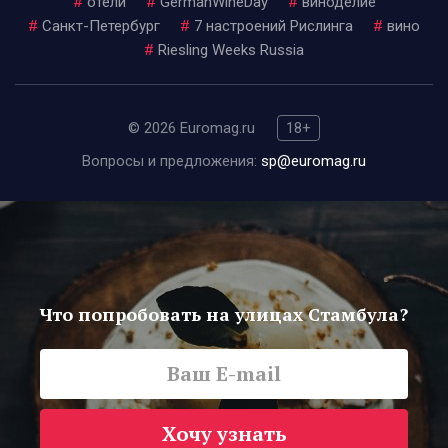
#
отели
#
GermanWineDay
#
виноделие
#
Санкт-Петербург
#
7 настроений Рислинга
#
вино
#
Riesling Weeks Russia
© 2026 Euromag.ru
18+
Вопросы и предложения:
sp@euromag.ru
Что попробовать на улицах Стамбула?
Хочу узнать