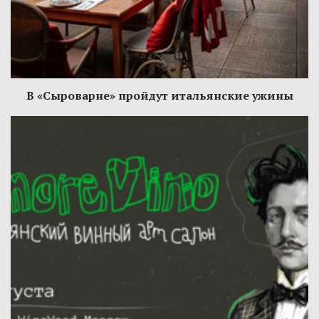
В «Сыроварне» пройдут итальянские ужины