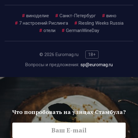
#
виноделие
#
Санкт-Петербург
#
вино
#
7 настроений Рислинга
#
Riesling Weeks Russia
#
отели
#
GermanWineDay
© 2026 Euromag.ru
18+
Вопросы и предложения:
sp@euromag.ru
Что попробовать на улицах Стамбула?