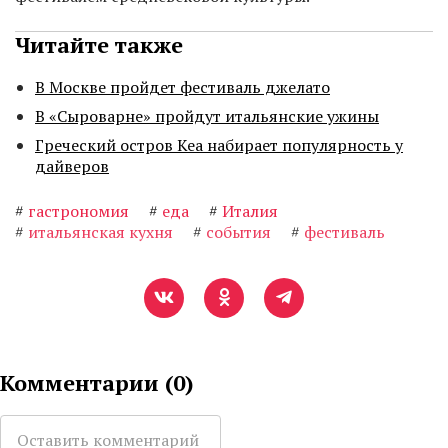
Читайте также
В Москве пройдет фестиваль джелато
В «Сыроварне» пройдут итальянские ужины
Греческий остров Кеа набирает популярность у
дайверов
#
гастрономия
#
еда
#
Италия
#
итальянская кухня
#
события
#
фестиваль
Комментарии (
0
)