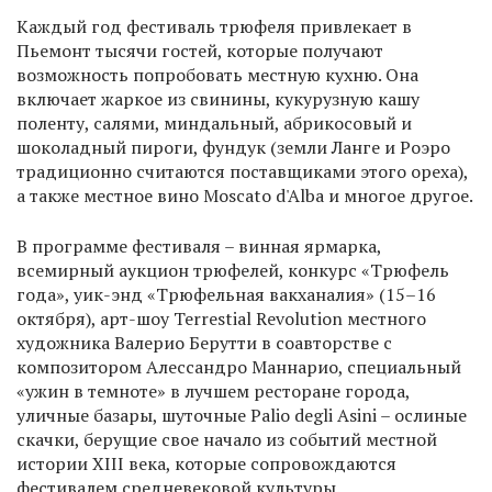
Каждый год фестиваль трюфеля привлекает в
Пьемонт тысячи гостей, которые получают
возможность попробовать местную кухню. Она
включает жаркое из свинины, кукурузную кашу
поленту, салями, миндальный, абрикосовый и
шоколадный пироги, фундук (земли Ланге и Роэро
традиционно считаются поставщиками этого ореха),
а также местное вино Moscato d'Alba и многое другое.
В программе фестиваля – винная ярмарка,
всемирный аукцион трюфелей, конкурс «Трюфель
года», уик-энд «Трюфельная вакханалия» (15–16
октября), арт-шоу Terrestial Revolution местного
художника Валерио Берутти в соавторстве с
композитором Алессандро Маннарио, специальный
«ужин в темноте» в лучшем ресторане города,
уличные базары, шуточные Palio degli Asini – ослиные
скачки, берущие свое начало из событий местной
истории XIII века, которые сопровождаются
фестивалем средневековой культуры.