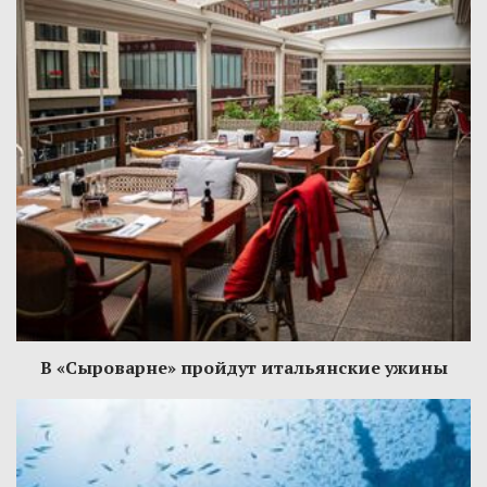
В «Сыроварне» пройдут итальянские ужины