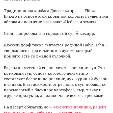
Традиционная колбаса Дюссельдорфа — Flönz.
Блюдо на основе этой кровяной колбасы с тушеными
яблоками поэтично называют «Небеса и земля».
Стоит попробовать и гороховый суп Ähzezupp.
Дюссельдорф также считается родиной Halve Hahn —
творожного сыра с тмином и луком, который
принято есть со ржаной булочкой.
Еще один местный специалитет — рислинг-суп. Это
кремовый суп, основу которого неизменно
составляет белое вино рислинг, лук, куриный бульон
и сливки. В зависимости от региона в суп добавляют
перемолотый в блендере картофель, сыр, тыкву и
другие продукты, а подают чаще всего с гренками.
На десерт обязательно —
аахенские пряники, рецепт
которых можно найти у нас в материале.