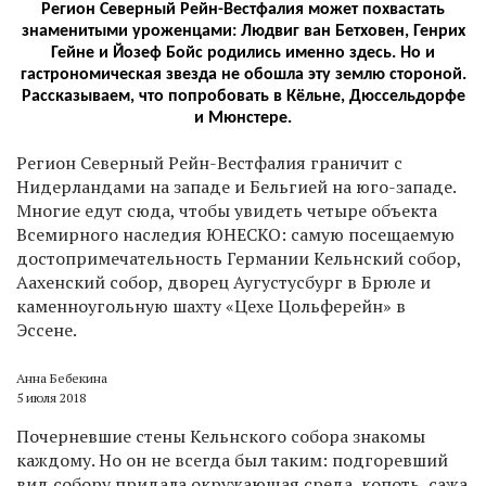
Регион Северный Рейн-Вестфалия может похвастать
знаменитыми уроженцами: Людвиг ван Бетховен, Генрих
Гейне и Йозеф Бойс родились именно здесь. Но и
гастрономическая звезда не обошла эту землю стороной.
Рассказываем, что попробовать в Кёльне, Дюссельдорфе
и Мюнстере.
Р
егион Северный Рейн-Вестфалия граничит с
Нидерландами на западе и Бельгией на юго-западе.
Многие едут сюда, чтобы увидеть четыре объекта
Всемирного наследия ЮНЕСКО: самую посещаемую
достопримечательность Германии Кельнский собор,
Аахенский собор, дворец Аугустусбург в Брюле и
каменноугольную шахту «Цехе Цольферейн» в
Эссене.
Анна Бебекина
5 июля 2018
Почерневшие стены Кельнского собора знакомы
каждому. Но он не всегда был таким: подгоревший
вид собору придала окружающая среда, копоть, сажа