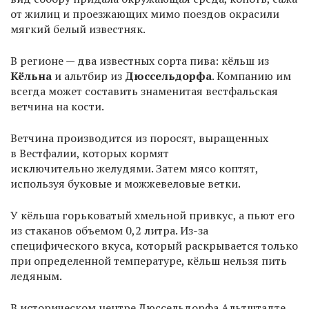
от жилиц и проезжающих мимо поездов окрасили
мягкий белый известняк.
В регионе — два известных сорта пива: кёльш из
Кёльна
и альтбир из
Дюссельдорфа
. Компанию им
всегда может составить знаменитая вестфальская
ветчина на кости.
Ветчина производится из поросят, выращенных
в Вестфалии, которых кормят
исключительно желудями. Затем мясо коптят,
используя буковые и можжевеловые ветки.
У кёльша горьковатый хмельной привкус, а пьют его
из стаканов объемом 0,2 литра. Из-за
специфического вкуса, который раскрывается только
при определенной температуре, кёльш нельзя пить
ледяным.
В историческом центре Дюссельдорфа Альтштадте