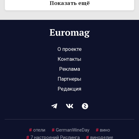
Показать ещё
О проекте
Контакты
Реклама
Партнеры
Редакция
#
отели
#
GermanWineDay
#
вино
#
7 настроений Рислинга
#
виноделие