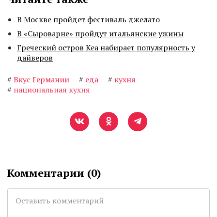
В Москве пройдет фестиваль джелато
В «Сыроварне» пройдут итальянские ужины
Греческий остров Кеа набирает популярность у
дайверов
#
Вкус Германии
#
еда
#
кухня
#
национальная кухня
Комментарии (
0
)