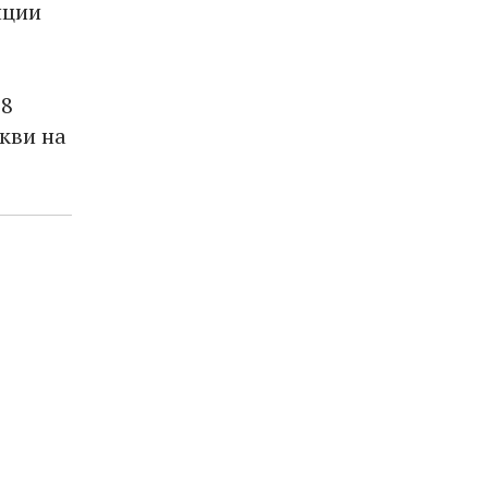
нции
18
кви на