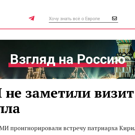
Взгляд на Россию
 не заметили визит
лла
МИ проигнорировали встречу патриарха Кири