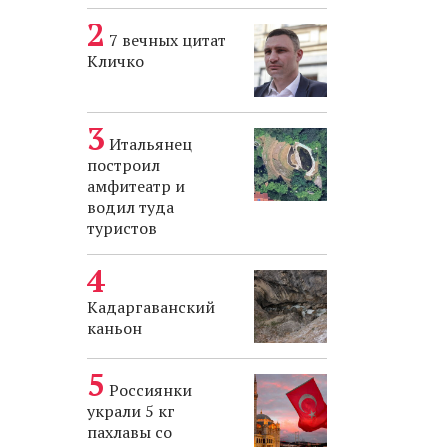
7 вечных цитат
Кличко
Итальянец
построил
амфитеатр и
водил туда
туристов
Кадаргаванский
каньон
Россиянки
украли 5 кг
пахлавы со