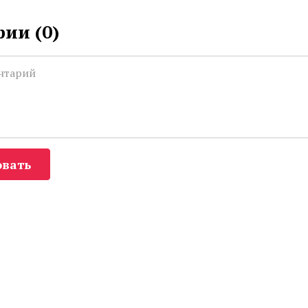
ии (
0
)
вать