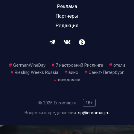
Реклама
Партнеры
Редакция
#
GermanWineDay
#
7 настроений Рислинга
#
отели
#
Riesling Weeks Russia
#
вино
#
Санкт-Петербург
#
виноделие
© 2026 Euromag.ru
18+
Вопросы и предложения:
sp@euromag.ru