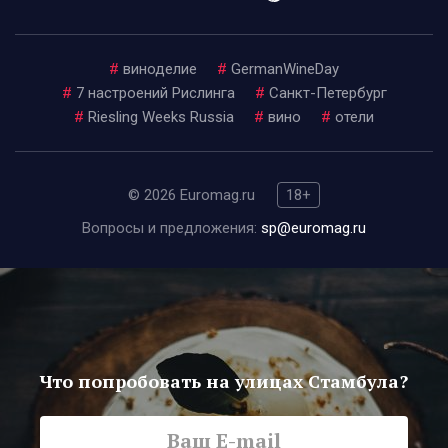
#
виноделие
#
GermanWineDay
#
7 настроений Рислинга
#
Санкт-Петербург
#
Riesling Weeks Russia
#
вино
#
отели
© 2026 Euromag.ru
18+
Вопросы и предложения:
sp@euromag.ru
Что попробовать на улицах Стамбула?