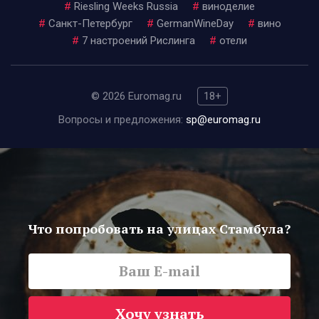
#
Riesling Weeks Russia
#
виноделие
#
Санкт-Петербург
#
GermanWineDay
#
вино
#
7 настроений Рислинга
#
отели
© 2026 Euromag.ru
18+
Вопросы и предложения:
sp@euromag.ru
Что попробовать на улицах Стамбула?
Хочу узнать