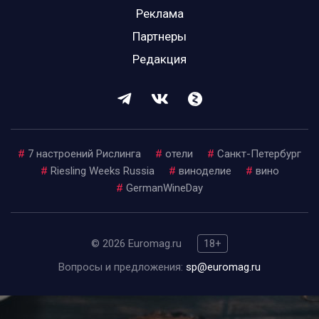
Реклама
Партнеры
Редакция
#
7 настроений Рислинга
#
отели
#
Санкт-Петербург
#
Riesling Weeks Russia
#
виноделие
#
вино
#
GermanWineDay
© 2026 Euromag.ru
18+
Вопросы и предложения:
sp@euromag.ru