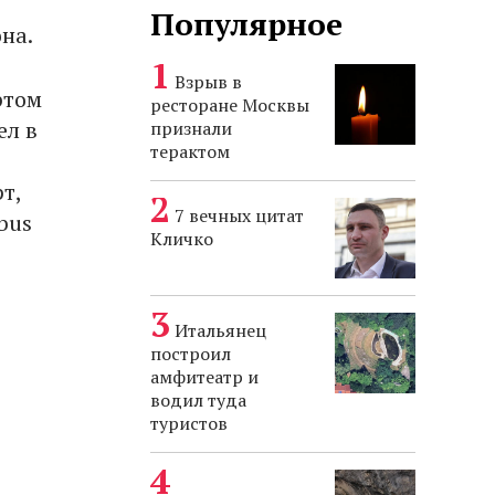
Популярное
на.
Взрыв в
ртом
ресторане Москвы
ел в
признали
терактом
т,
7 вечных цитат
bus
Кличко
Итальянец
построил
амфитеатр и
водил туда
туристов