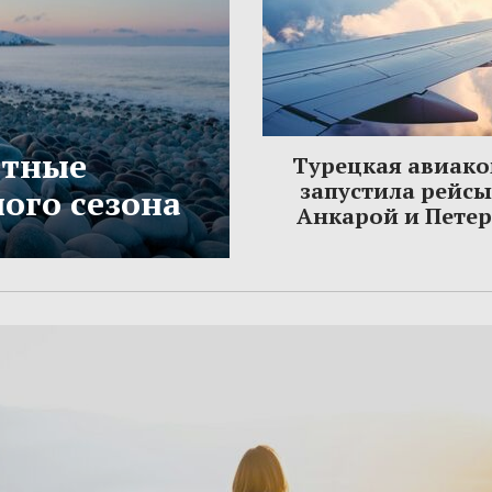
етные
Турецкая авиак
запустила рейс
ого сезона
Анкарой и Пете