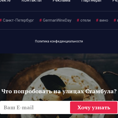
#
Санкт-Петербург
#
GermanWineDay
#
отели
#
вино
#
Политика конфиденциальности
Что попробовать на улицах Стамбула?
Хочу узнать