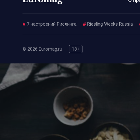
#
7 настроений Рислинга
#
Riesling Weeks Russia
© 2026 Euromag.ru
18+