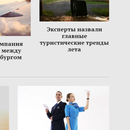
Эксперты назвали
главные
туристические тренды
омпания
лета
ы между
рбургом