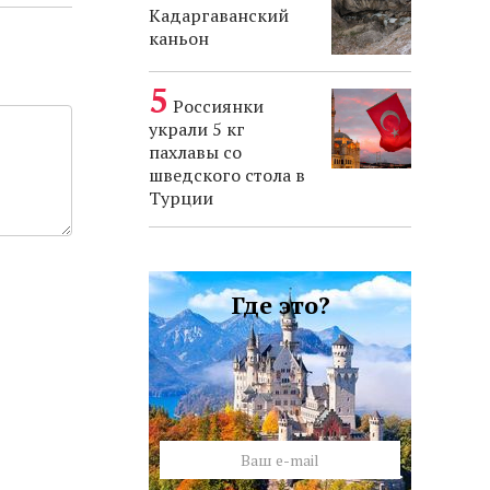
Кадаргаванский
каньон
Россиянки
украли 5 кг
пахлавы со
шведского стола в
Турции
Где это?