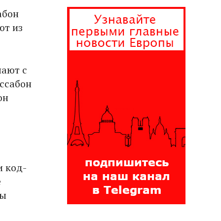
абон
ют из
чают с
иссабон
он
и код-
е
ры