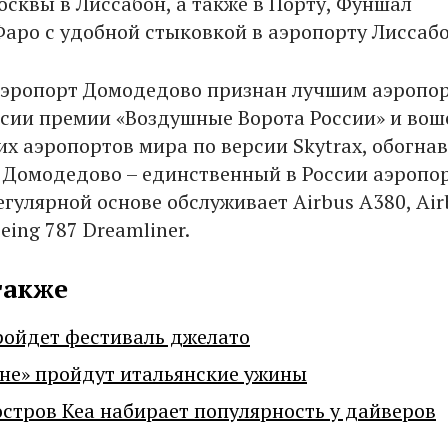
осквы в Лиссабон, а также в Порту, Фуншал
Фаро с удобной стыковкой в аэропорту Лиссабо
аэропорт Домодедово признан лучшим аэропо
рсии премии «Воздушные Ворота России» и вош
их аэропортов мира по версии Skytrax, обогнав
 Домодедово – единственный в России аэропор
гулярной основе обслуживает Airbus А380, Air
eing 787 Dreamliner.
также
ройдет фестиваль джелато
не» пройдут итальянские ужины
остров Кеа набирает популярность у дайверов