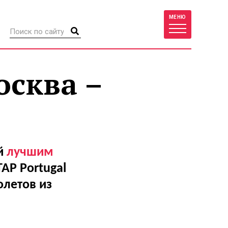
МЕНЮ
сква –
й
лучшим
AP Portugal
летов из