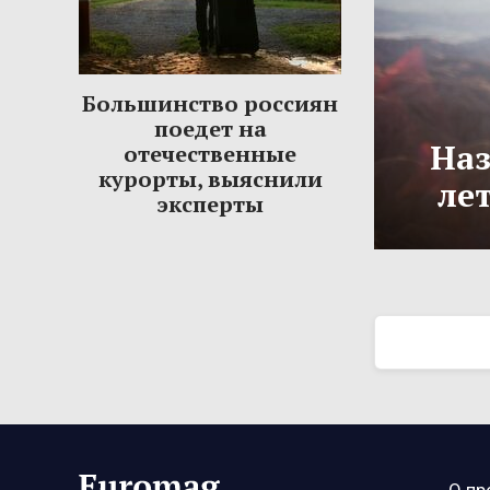
Большинство россиян
поедет на
Наз
отечественные
курорты, выяснили
ле
эксперты
О пр