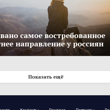
вано самое востребованное
тнее направление у россиян
Показать ещё
оекте
Контакты
Реклама
Партнеры
Ре