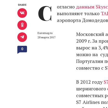
С
огласно
данным Skysc
SHARE
выполняют только
TA
аэропорта Домодедов
Московский а
Euromag.ru
28 марта 2017
2009 г. За п
вырос на 3,4%
0
можно на суд
Португалии п
совместно с S
В 2012 году
S7
шерингового 
совместных р
S7 Airlines 