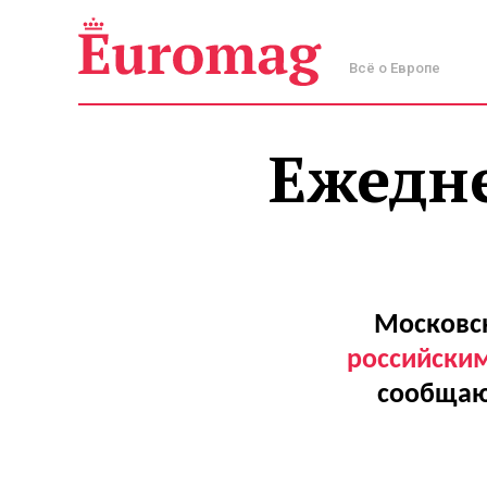
Всё о Европе
Ежедн
Московс
российски
сообщаю