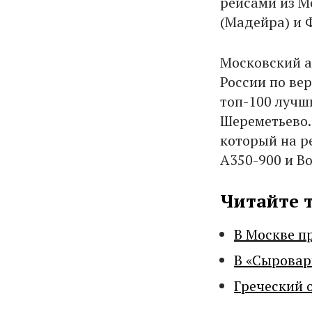
рейсами из М
(Мадейра) и 
Московский 
России по ве
топ-100 лучш
Шереметьево.
который на ре
А350-900 и Bo
Читайте 
В Москве п
В «Сыровар
Греческий 