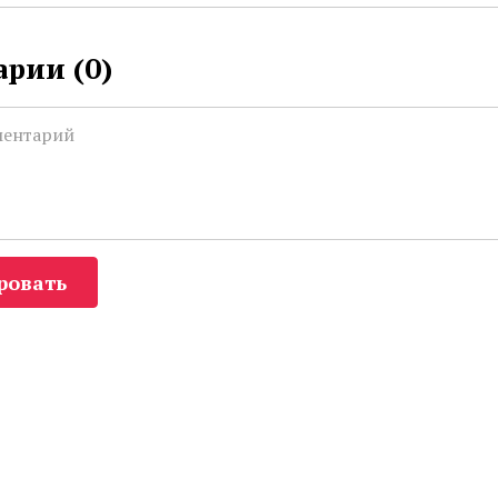
рии (
0
)
ровать