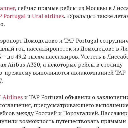
anner,
сейчас прямые рейсы из Москвы в Лисс
P Portugal
и
Ural airlines
. «Уральцы» также лета
о.
эропорт Домодедово и TAP Portugal сотрудни
рошлый год пассажиропоток из Домодедово в Л
 – до 49,2 тысяч пассажиров. Улететь в Лиссаб
ах Airbus A320, а некоторые рейсы в столицу
о-прежнему выполняются авиакомпанией TAP
7.
 Airlines
и TAP Portugal объявили о заключени
соглашения, предусматривающего выполнени
ейсов между Россией и Португалией. Пассажи
получили возможность путешествовать прямыми