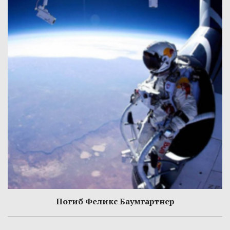
Погиб Феликс Баумгартнер