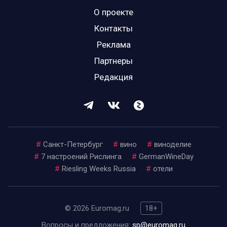
О проекте
Контакты
Реклама
Партнеры
Редакция
#
Санкт-Петербург
#
вино
#
виноделие
#
7 настроений Рислинга
#
GermanWineDay
#
Riesling Weeks Russia
#
отели
© 2026 Euromag.ru
18+
Вопросы и предложения:
sp@euromag.ru