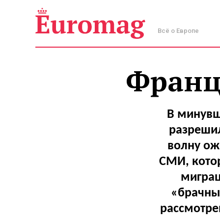
Всё о Европе
Франц
В минувш
разрешил
волну ож
СМИ, кото
миграц
«брачный
рассмотре