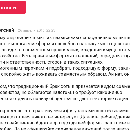
ровать
вгений
26 апреля 2013, 22:23
 муссирование темы так называемых сексуальных меньши
ное выставление форм и способов практикуемого щекотан
речь идет о совместном проживании, владении имуществом
хозяйства. Есть правовые формы отношений, определяющи
ти и ответственность сторон в таких ситуациях.
омогенным парочкам и подобрать подходящую форму, закл
 спокойно жить-поживать совместным образом. Ан нет, он
том, что традиционный брак хоть и признается видом совм
озяйства, не облагается налогом, не требует какой-либо
ской отдачи в пользу общества, но дает некоторые соци
ткровенно, что практикуемый фигурантами способ взаимн
ли щекотания никого не интересует. Давайте, ребята/девча
е хозяйственный договор подходящей формы, заплатите н
койно. Да не афишируйте своих телодвижений, тогда никто