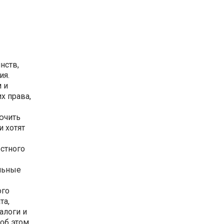
нств,
ия.
 и
х права,
ючить
и хотят
естного
альные
ого
та,
алоги и
 об этом