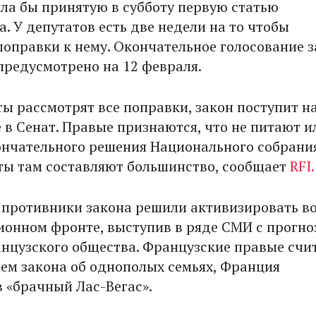
ла бы принятую в субботу первую статью
. У депутатов есть две недели на то чтобы
поправки к нему. Окончательное голосование з
 предусмотрено на 12 февраля.
ты рассмотрят все поправки, закон поступит н
 в Сенат. Правые признаются, что не питают 
ончательного решения Национального собрания
ты там составляют большинство, сообщает
RFI.
, противники закона решили активизировать в
онном фронте, выступив в ряде СМИ с прогн
нцузского общества. Французские правые счи
ием закона об однополых семьях, Франция
в «брачный Лас-Вегас».