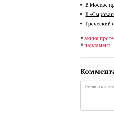
В Москве п
В «Сыровар
Греческий 
#
акция проте
#
парламент
Коммента