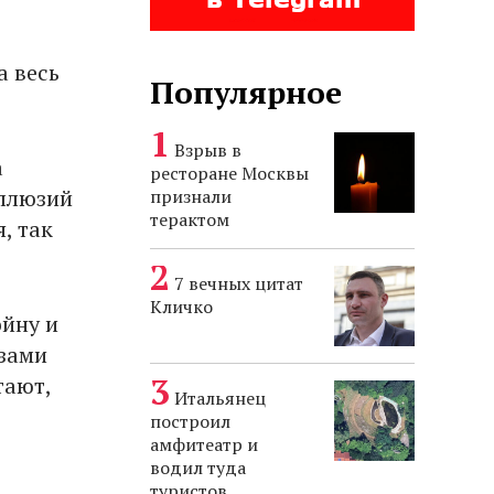
а весь
Популярное
Взрыв в
а
ресторане Москвы
иллюзий
признали
терактом
, так
7 вечных цитат
Кличко
ойну и
озами
тают,
Итальянец
построил
амфитеатр и
водил туда
туристов