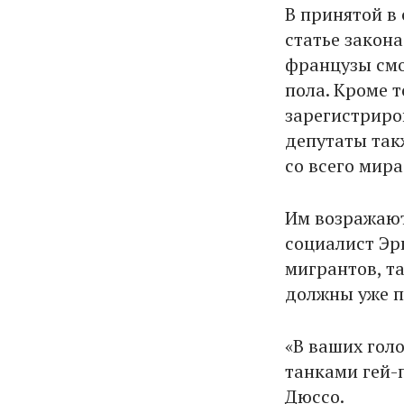
В принятой в
статье закон
французы смо
пола. Кроме 
зарегистриров
депутаты так
со всего мира
Им возражают
социалист Эр
мигрантов, т
должны уже п
«В ваших голо
танками гей-
Дюссо.