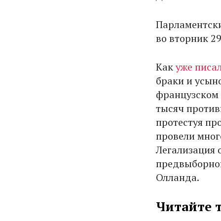
Парламентски
во вторник 29
Как
уже писа
браки и усын
французском 
тысяч против
протестуя пр
провели мног
Легализация 
предвыборно
Олланда.
Читайте 