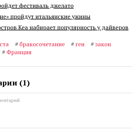
ройдет фестиваль джелато
не» пройдут итальянские ужины
остров Кеа набирает популярность у дайверов
ста
#
бракосочетание
#
геи
#
закон
#
Франция
рии (
1
)