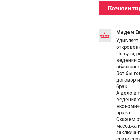
Комменти
Медем Е
Удивляет
откровен
По сути, 
ведении 
обязаннос
Вот бы г
договор и
брак.
А дело в 
ведения х
экономиче
права.
Скажем о
массажа и
заключайт
спите спо