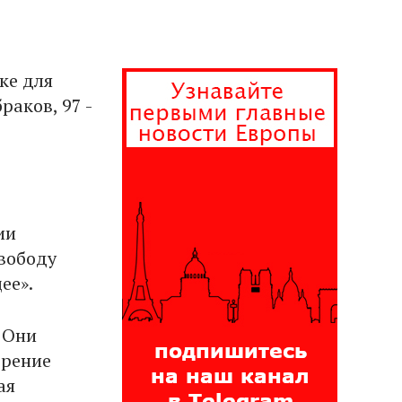
ке для
раков, 97 -
ии
вободу
ее».
. Они
трение
ая