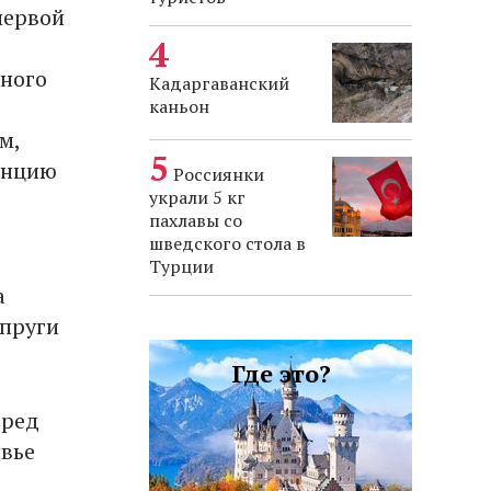
первой
дного
Кадаргаванский
каньон
м,
анцию
Россиянки
украли 5 кг
пахлавы со
шведского стола в
Турции
а
упруги
Где это?
еред
ивье