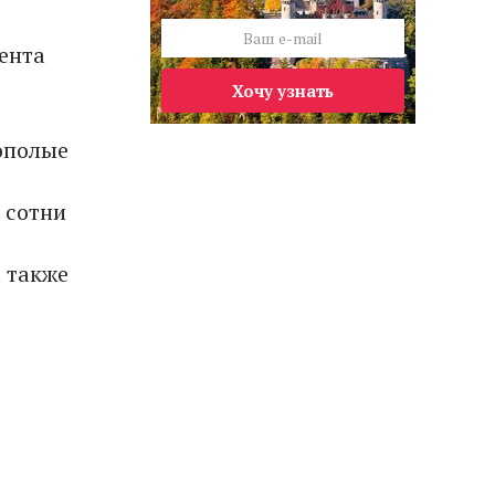
ента
Хочу узнать
ополые
 сотни
,
а также