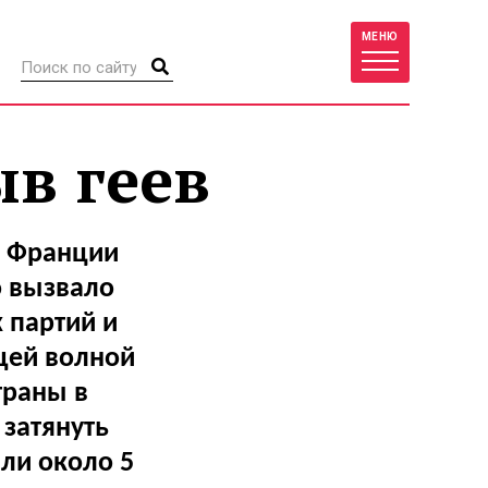
МЕНЮ
в геев
е Франции
о вызвало
 партий и
щей волной
траны в
 затянуть
ли около 5