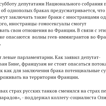
 субботу депутатами Национального собрания 
а об однополых браках предусматривается, что
гут заключать такие браки с иностранцами о
того, иностранцы-гомосексуалы смогут
ать свои отношения во Франции. В связи с эти
же опасаются волны геев-иммигрантов во Фр
.
 левые парламентарии. Как заявил депутат-
ван Бине, французам не стоит опасаться поток
ак как для заключения брака потенциальные с
роживать на территории Франции.
вах страх русских танков сменился на страх п
парадов», - поддержал коллегу-социалиста Ол