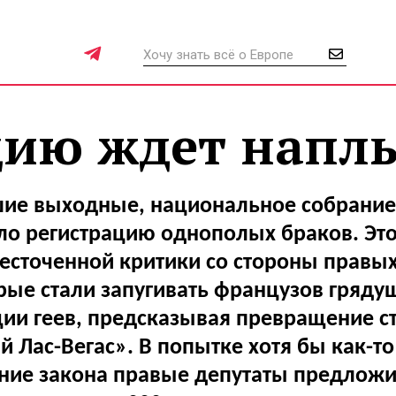
ию ждет наплы
ие выходные, национальное собрани
о регистрацию однополых браков. Эт
есточенной критики со стороны правых
рые стали запугивать французов гряду
ии геев, предсказывая превращение с
 Лас-Вегас». В попытке хотя бы как-то
ние закона правые депутаты предложи