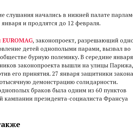
е слушания начались в нижней палате парлам
 января и продлятся до 12 февраля.
л
EUROMAG
, законопроект, разрешающий одн
овление детей однополыми парами, вызвал во
обществе бурную полемику. В середине января
ников законопроекта вышли на улицы Парижа
отив его принятия. 27 января защитники закон
отысячную демонстрацию солидарности.
однополых браков была одним из 60 пунктов
й кампании президента-социалиста Франсуа
также