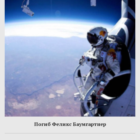
Погиб Феликс Баумгартнер