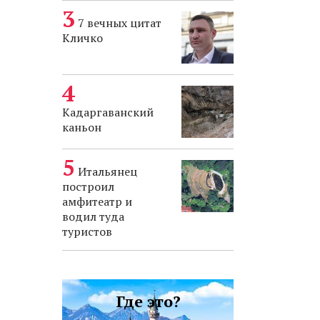
7 вечных цитат
Кличко
Кадаргаванский
каньон
Итальянец
построил
амфитеатр и
водил туда
туристов
Где это?