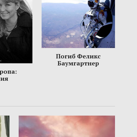
Погиб Феликс
Баумгартнер
ропа:
ния