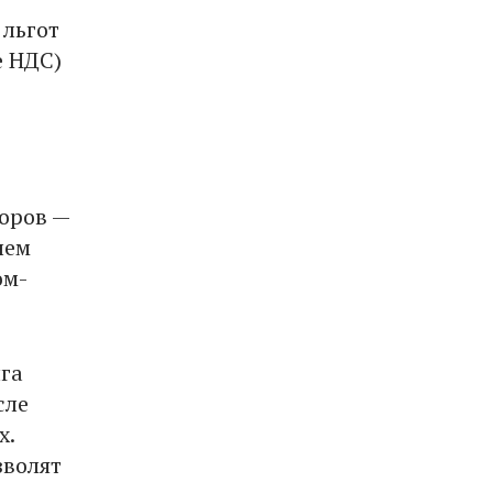
 льгот
е НДС)
оров —
лем
ом-
лга
сле
х.
зволят