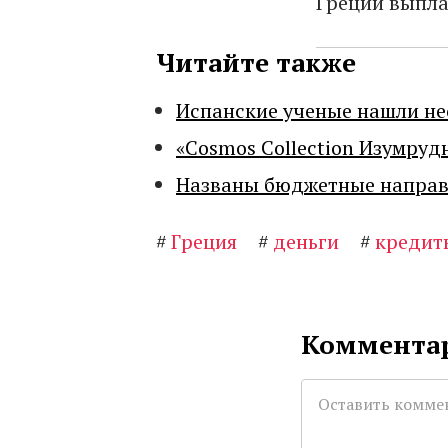
Греции выпла
Читайте также
Испанские ученые нашли н
«Cosmos Collection Изумруд
Названы бюджетные направл
#
Греция
#
деньги
#
кредит
Комментар