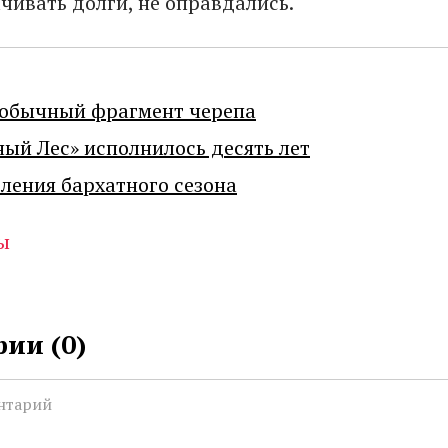
чивать долги, не оправдались.
еобычный фрагмент черепа
ный Лес» исполнилось десять лет
ения бархатного сезона
ы
ии (
0
)