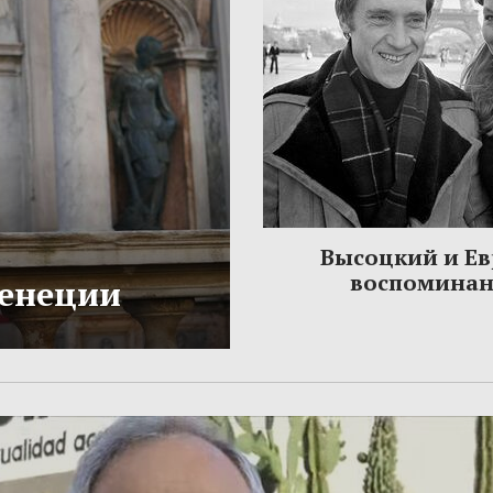
Высоцкий и Ев
воспомина
Венеции