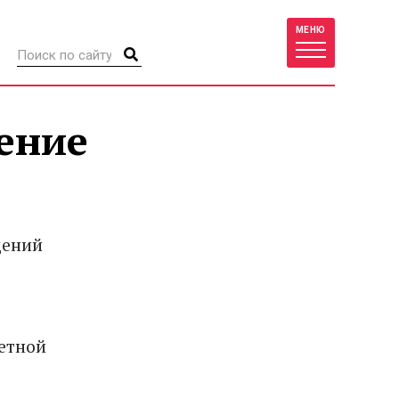
МЕНЮ
ение
дений
етной