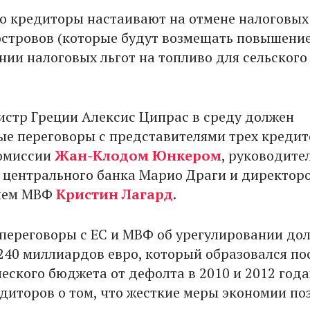
о кредиторы настаивают на отмене налоговых
островов (которые будут возмещать повышени
нии налоговых льгот на топливо для сельского
стр Греции Алексис Ципрас в среду должен
ые переговоры с представителями трех кредит
комиссии
Жан-Клодом Юнкером
, руководите
 центрального банка Марио Драги и директор
лем МВФ
Кристин Лагард
.
 переговоры с ЕС и МВФ об урегулировании до
 240 миллиардов евро, который образовался по
еского бюджета от дефолта в 2010 и 2012 года
диторов о том, что жесткие меры экономии по