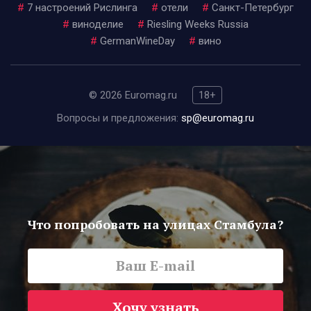
#
7 настроений Рислинга
#
отели
#
Санкт-Петербург
#
виноделие
#
Riesling Weeks Russia
#
GermanWineDay
#
вино
© 2026 Euromag.ru
18+
Вопросы и предложения:
sp@euromag.ru
Что попробовать на улицах Стамбула?
Хочу узнать