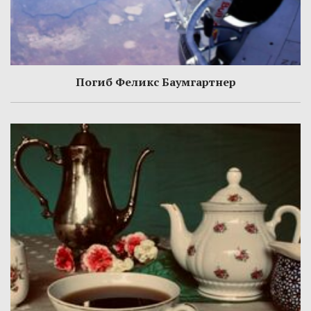
Погиб Феликс Баумгартнер