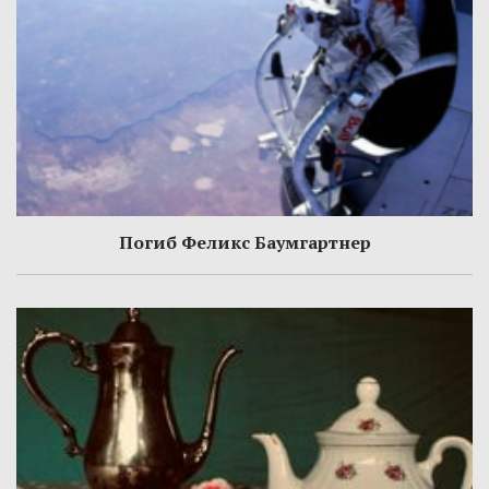
Погиб Феликс Баумгартнер