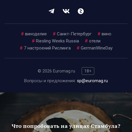
#
виноделие
#
Санкт-Петербург
#
вино
#
Riesling Weeks Russia
#
отели
#
7 настроений Рислинга
#
GermanWineDay
© 2026 Euromag.ru
18+
Вопросы и предложения:
sp@euromag.ru
Что попробовать на улицах Стамбула?