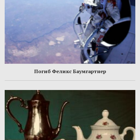
Погиб Феликс Баумгартнер