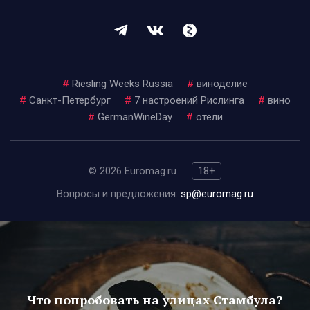
#
Riesling Weeks Russia
#
виноделие
#
Санкт-Петербург
#
7 настроений Рислинга
#
вино
#
GermanWineDay
#
отели
© 2026 Euromag.ru
18+
Вопросы и предложения:
sp@euromag.ru
Что попробовать на улицах Стамбула?