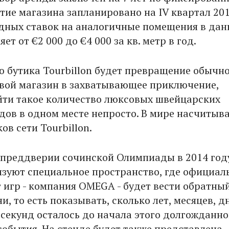
тие магазина запланировано на IV квартал 201
дных ставок на аналогичные помещения в да
ет от €2 000 до €4 000 за кв. метр в год.
ю бутика Tourbillon будет превращение обычн
овой магазин в захватывающее приключение,
йти такое количество люксовых швейцарских
дов в одном месте непросто. В мире насчитыв
ков сети Tourbillon.
в преддверии сочинской Олимпиады в 2014 год
изуют специальное пространство, где официа
 игр - компания OMEGA - будет вести обратны
и, то есть показывать, сколько лет, месяцев, д
 секунд осталось до начала этого долгожданно
события. На стенде будет также представлена