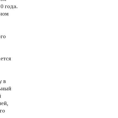
0 года.
нном
ого
ается
у в
льный
й
ней,
го