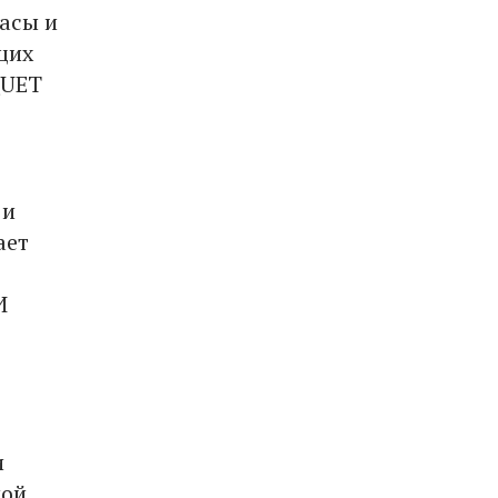
часы и
щих
QUET
 и
ает
И
и
ной