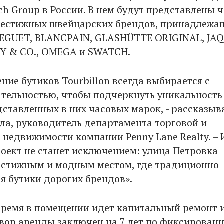
ch Group в России. В нем будут представлены 
рестижных швейцарских брендов, принадлежа
REGUET, BLANCPAIN, GLASHÜTTE ORIGINAL, JA
Y & CO., OMEGA и SWATCH.
ние бутиков Tourbillon всегда выбирается с
тельностью, чтобы подчеркнуть уникальность
дставленных в них часовых марок, - рассказыв
ла, руководитель департамента торговой и
 недвижимости компании Penny Lane Realty. – 
оект не станет исключением: улица Петровка
естижным и модным местом, где традиционно
я бутики дорогих брендов».
время в помещении идет капитальный ремонт 
овор аренды заключен на 7 лет по фиксирован