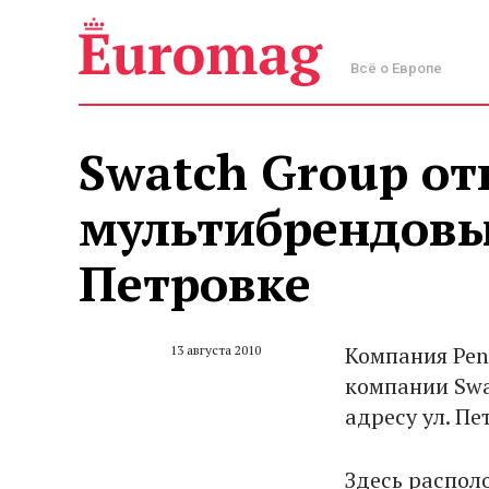
Всё о Европе
Swatch Group о
мультибрендовый
Петровке
Компания Pen
13 августа 2010
компании Swa
адресу ул. Пе
Здесь распол