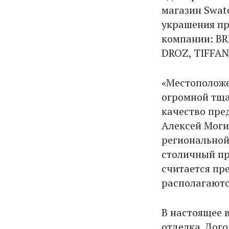
магазин Swat
украшения п
компании: B
DROZ, TIFFAN
«Местоположе
огромной тща
качество пре
Алексей Моги
региональной
столичный пр
считается пр
располагаютс
В настоящее 
отделка. Дог