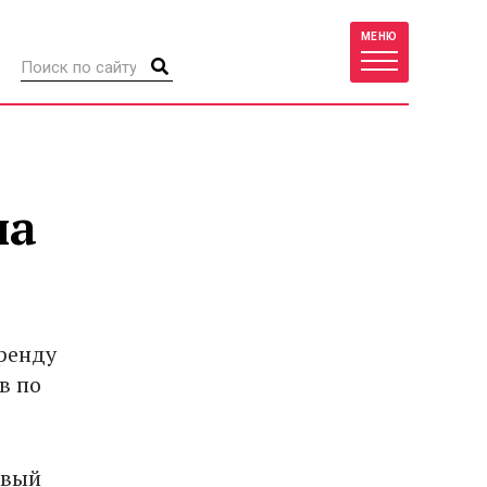
МЕНЮ
на
аренду
в по
овый