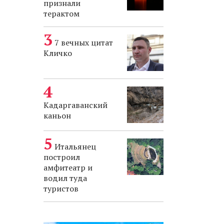
признали
терактом
7 вечных цитат
Кличко
Кадаргаванский
каньон
Итальянец
построил
амфитеатр и
водил туда
туристов