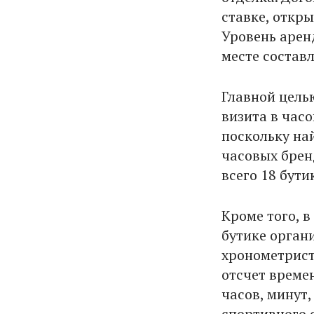
ставке, откры
Уровень арен
месте составля
Главной цель
визита в час
поскольку на
часовых брен
всего 18 бути
Кроме того, 
бутике орган
хронометрист
отсчет времен
часов, минут,
спортивного 