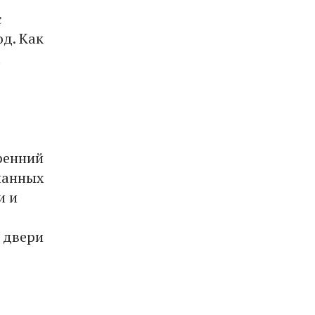
с
од. Как
а
ренний
ланных
и и
 двери