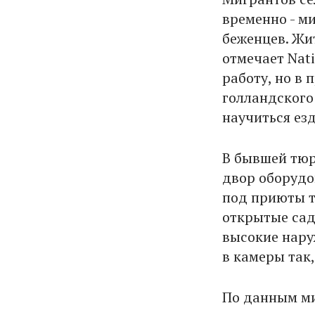
временно - ми
беженцев. Жи
отмечает Nati
работу, но в
голландского
научиться ез
В бывшей тюр
двор оборудо
под приюты т
открытые сад
высокие нару
в камеры так,
По данным ми