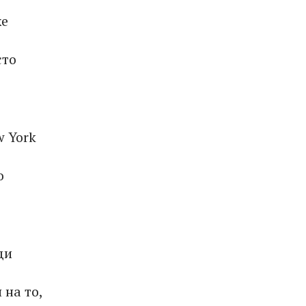
же
сто
w York
о
ди
на то,