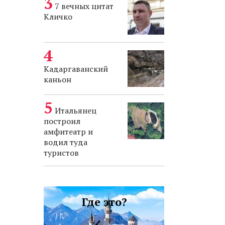
7 вечных цитат
Кличко
Кадаргаванский
каньон
Итальянец
построил
амфитеатр и
водил туда
туристов
Где это?