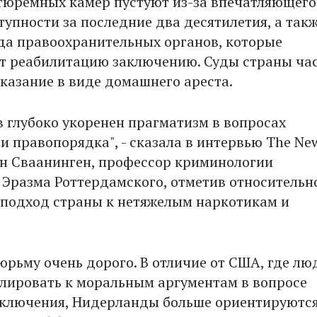
тюремных камер пустуют из-за впечатляющего
тупности за последние два десятилетия, а так
да правоохранительных органов, которые
 реабилитацию заключению. Суды страны ча
казание в виде домашнего ареста.
в глубоко укоренен прагматизм в вопросах
и правопорядка", - сказала в интервью The Ne
ан Сваанинген, профессор криминологии
 Эразма Роттердамского, отметив относительн
подход страны к нетяжелым наркотикам и
юрьму очень дорого. В отличие от США, где лю
лировать к моральным аргументам в вопросе
ключения, Нидерланды больше ориентируются 