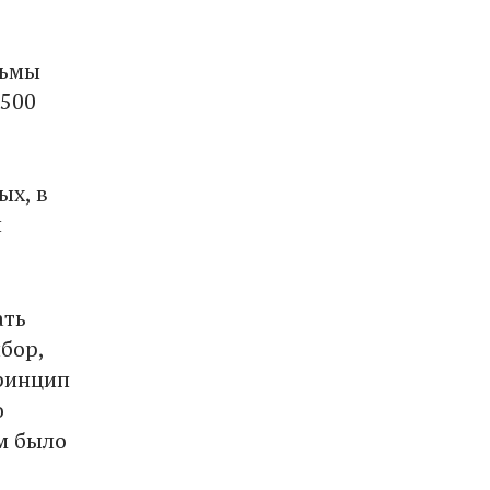
рьмы
 500
ых, в
и
ать
бор,
ринцип
о
м было