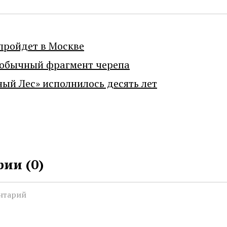
пройдет в Москве
еобычный фрагмент черепа
ный Лес» исполнилось десять лет
ии (
0
)