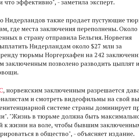
и что эффективно", - заметила эксперт.
во Нидерландов также продает пустующие тю
ам, где места заключения переполнены. Около
енных в страну отправила Бельгия. Норвегия
выплатить Нидерландам около $27 млн за
ренду тюрьмы Норгерхафен на 242 заключенн
м заключенным позволено разводить цыплят 
овощи.
C
, норвежским заключенным разрешается дав
налистам и смотреть видеофильмы на свой вы
пенитенциарной системе страны доминирует п
и". "Жизнь в тюрьме должна быть максимальн
 к жизни на воле, чтобы бывшим заключенны
рироваться в общество", - объясняет издание.