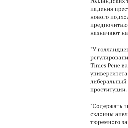
голландских 
падения прес
нового подхо
предпочитают
назначают на
"У голландце
регулировани
Times Рене в
университета
либеральный 
проституции.
"Содержать т
склонны апел
тюремного за