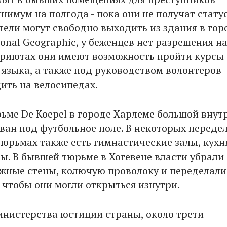
нимум на полгода - пока они не получат стату
тели могут свободно выходить из здания в гор
onal Geographic, у беженцев нет разрешения н
 приютах они имеют возможность пройти курсы
 языка, а также под руководством волонтеров
дить на велосипедах.
ьме De Koepel в городе Харлеме большой внут
ван под футбольное поле. В некоторых переде
юрьмах также есть гимнастические залы, кухн
ы. В бывшей тюрьме в Хогевене власти убрали
жные стены, колючую проволоку и переделали
 чтобы они могли открыться изнутри.
нистерства юстиции страны, около трети