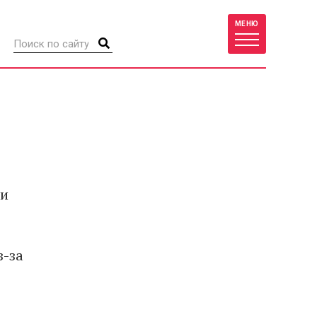
МЕНЮ
ли
з-за