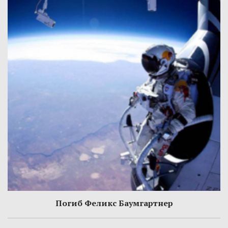
Погиб Феликс Баумгартнер