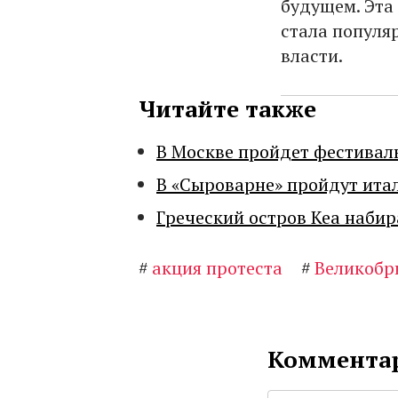
будущем. Эта
стала популя
власти.
Читайте также
В Москве пройдет фестивал
В «Сыроварне» пройдут ита
Греческий остров Кеа набир
#
акция протеста
#
Великобр
Комментар