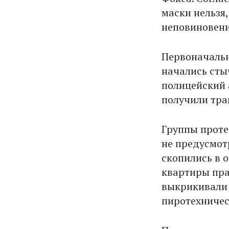
маски нельзя,
неповиновени
Первоначальн
начались сты
полицейский 
получили тра
Группы проте
не предусмот
скопились в 
квартиры пра
выкрикивали 
пиротехничес