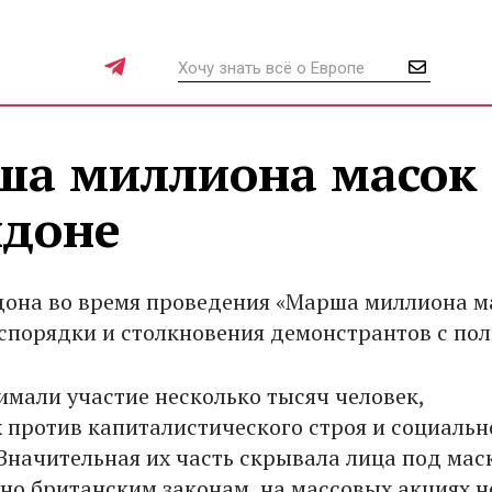
ша миллиона масок
ндоне
дона во время проведения «Марша миллиона м
спорядки и столкновения демонстрантов с по
имали участие несколько тысяч человек,
против капиталистического строя и социальн
 Значительная их часть скрывала лица под мас
сно британским законам, на массовых акциях н