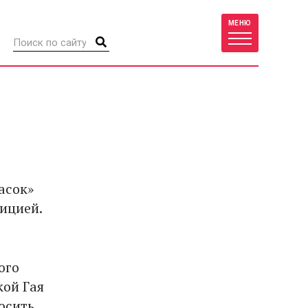
МЕНЮ
асок»
лицией.
ого
кой Гая
осить