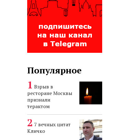
Популярное
Взрыв в
ресторане Москвы
признали
терактом
7 вечных цитат
Кличко