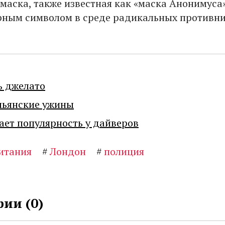
 маска, также известная как «маска Анонимуса»
рным символом в среде радикальных противн
ь джелато
льянские ужины
ает популярность у дайверов
итания
#
Лондон
#
полиция
ии (
0
)