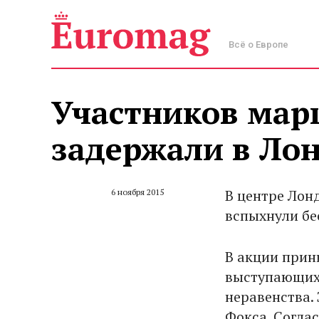
Всё о Европе
Участников мар
задержали в Ло
В центре Лон
6 ноября 2015
вспыхнули бе
В акции прин
выступающих 
неравенства.
Фокса. Согла