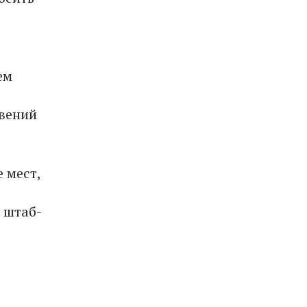
ем
овений
 мест,
 штаб-