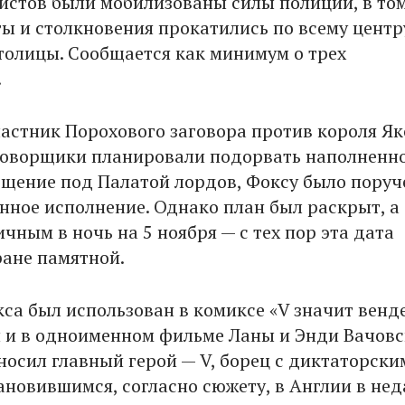
истов были мобилизованы силы полиции, в то
ты и столкновения прокатились по всему центр
толицы. Сообщается как минимум о трех
.
астник Порохового заговора против короля Яко
аговорщики планировали подорвать наполненн
щение под Палатой лордов, Фоксу было поруч
нное исполнение. Однако план был раскрыт, а
чным в ночь на 5 ноября — с тех пор эта дата
ране памятной.
са был использован в комиксе «V значит венде
 и в одноименном фильме Ланы и Энди Вачовс
носил главный герой — V, борец с диктаторски
ановившимся, согласно сюжету, в Англии в не