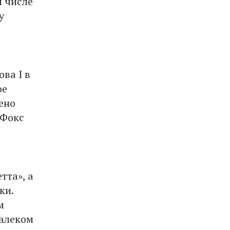
м числе
у
ва I в
ое
ено
 Фокс
тта», а
ки.
м
далеком