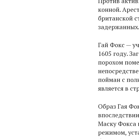
Против актив
конной. Арес
британской с
задержанных
Гай Фокс — уч
1605 году. З
порохом поме
непосредстве
пойман с поли
является в ст
Образ Гая Фок
впоследствии
Маску Фокса 
режимом, уст