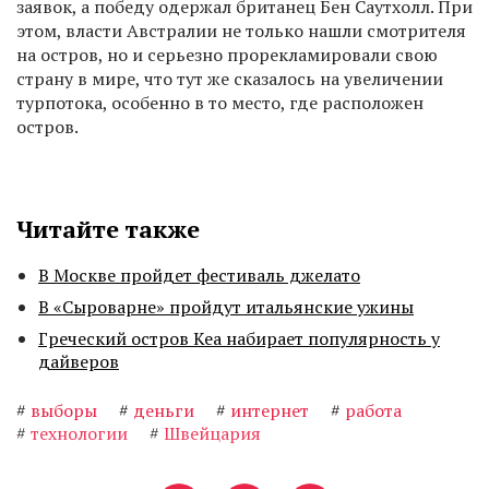
заявок, а победу одержал британец Бен Саутхолл. При
этом, власти Австралии не только нашли смотрителя
на остров, но и серьезно прорекламировали свою
страну в мире, что тут же сказалось на увеличении
турпотока, особенно в то место, где расположен
остров.
Читайте также
В Москве пройдет фестиваль джелато
В «Сыроварне» пройдут итальянские ужины
Греческий остров Кеа набирает популярность у
дайверов
#
выборы
#
деньги
#
интернет
#
работа
#
технологии
#
Швейцария