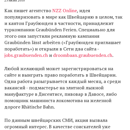
23 июля 2010
Как пишет агентство
NZZ Online
, идея
популяризовать в мире как Швейцарию в целом, так
и кантон Граубюнден в частности, принадлежит
туркомпании Graubünden Ferien. Специально для
этого они запустили рекламную кампания
Graubünden lässt arbeiten («Граубюнден приглашает
поработать») и открыли в Сети два сайта -
jobs.graubuenden.ch
и
droombaan.graubuenden.ch
.
Любой желающий может зарегистрироваться на
сайте и выиграть право поработать в Швейцарии.
Одна работа разыгрывается каждый месяц, а среди
вакансий - подмастерье на элитной лыжной
мануфактуре в Дисентисе, пивовар в Давосе, либо
помощник машиниста локомотива на железной
дороге Rhätische Bahn.
По данным швейцарских СМИ, акция вызвала
огромный интерес. В качестве соискателей уже