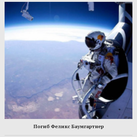
Погиб Феликс Баумгартнер