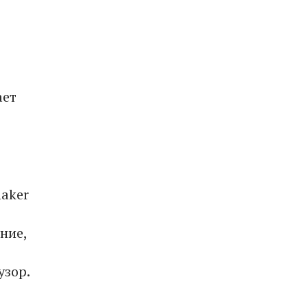
ает
haker
ние,
узор.