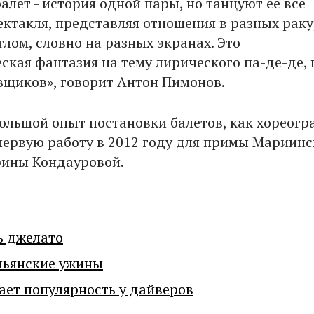
балет - история одной пары, но танцуют ее все
ектакля, представляя отношения в разных раку
лом, словно на разных экранах. Это
ская фантазия на тему лирического па-де-де, 
вщиков», говорит Антон Пимонов.
ольшой опыт постановки балетов, как хореогр
первую работу в 2012 году для примы Мариинс
рины Кондауровой.
ь джелато
льянские ужины
ает популярность у дайверов