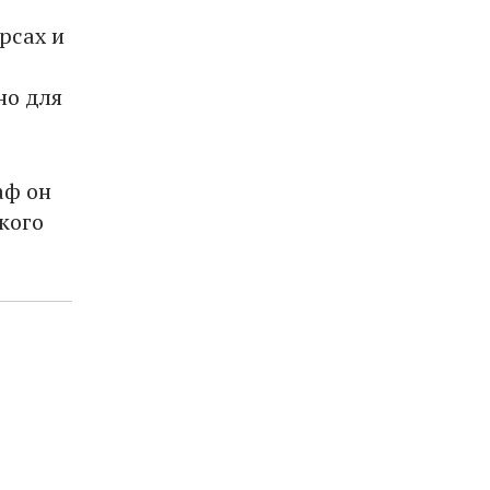
рсах и
но для
аф он
кого