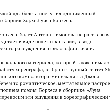
чкой для балета послужил одноименный
 сборник Хорхе Луиса Борхеса.
 Борхеса, балет Антона Пимонова не рассказыв
едстает в виде полета фантазии, в виде
ского рассуждения о философии жизни.
узыкального материала, который также нимало
работу хореографа, выбран струнный септет S
анского композитора-минималиста Джона
ерем то романтическое, мечтательное настрое
полнена поэзия Борхеса в сборнике «Луна
 переносим эти ощущения в хореографический 