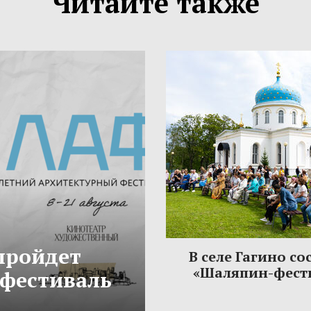
Читайте также
 пройдет
В селе Гагино со
«Шаляпин-фест
фестиваль