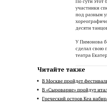
По сути этот 
участники сп
под разным уг
хореографиче
десяти танцо
У Пимонова б
сделал свою 
театра Екате
Читайте также
В Москве пройдет фестивал
В «Сыроварне» пройдут ита
Греческий остров Кеа набир