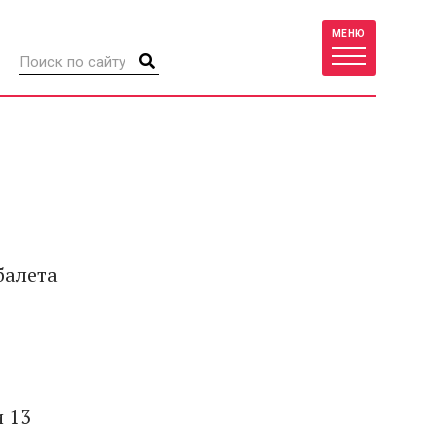
МЕНЮ
балета
и 13