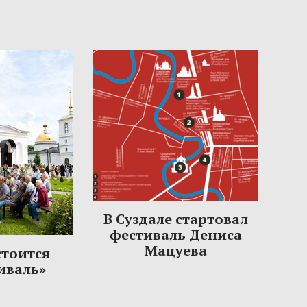
В Суздале стартовал
фестиваль Дениса
Мацуева
стоится
иваль»