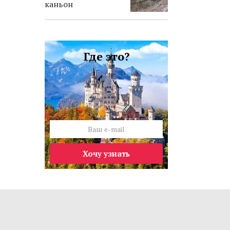
каньон
Где это?
Хочу узнать