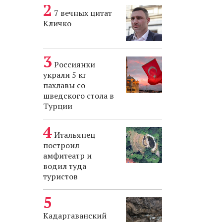
7 вечных цитат
Кличко
Россиянки
украли 5 кг
пахлавы со
шведского стола в
Турции
Итальянец
построил
амфитеатр и
водил туда
туристов
Кадаргаванский