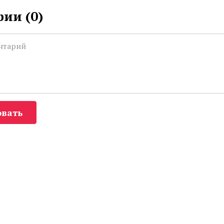
ии (
0
)
вать