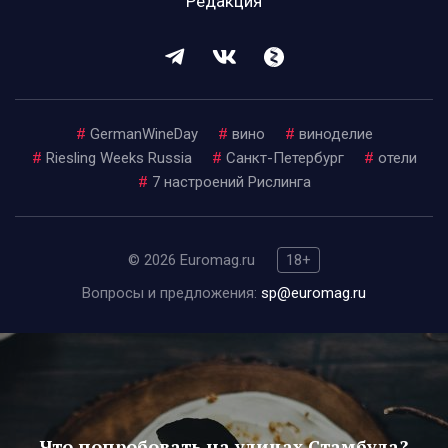
Редакция
#
GermanWineDay
#
вино
#
виноделие
#
Riesling Weeks Russia
#
Санкт-Петербург
#
отели
#
7 настроений Рислинга
© 2026 Euromag.ru
18+
Вопросы и предложения:
sp@euromag.ru
Что попробовать на улицах Стамбула?