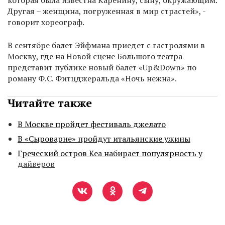
которая была известна Каренину, сыну, окружающим.
Другая – женщина, погруженная в мир страстей», -
говорит хореограф.
В сентябре балет Эйфмана приедет с гастролями в
Москву, где на Новой сцене Большого театра
представит публике новый балет «Up&Down» по
роману Ф.С. Фитцджеральда «Ночь нежна».
Читайте также
В Москве пройдет фестиваль джелато
В «Сыроварне» пройдут итальянские ужины
Греческий остров Кеа набирает популярность у
дайверов