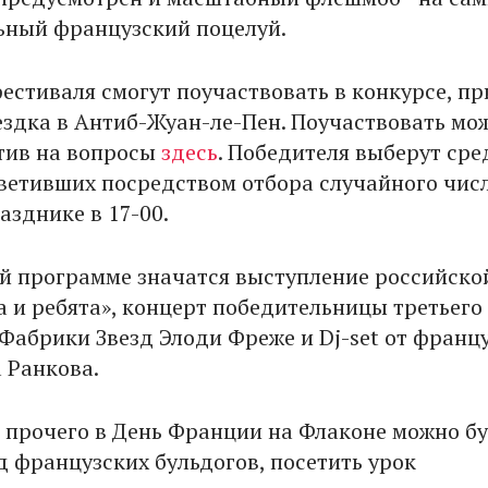
ный французский поцелуй.
естиваля смогут поучаствовать в конкурсе, пр
оездка в Антиб-Жуан-ле-Пен. Поучаствовать мо
етив на вопросы
здесь
. Победителя выберут сре
ветивших посредством отбора случайного числ
азднике в 17-00.
й программе значатся выступление российско
а и ребята», концерт победительницы третьего
Фабрики Звезд Элоди Фреже и Dj-set от франц
 Ранкова.
 прочего в День Франции на Флаконе можно б
д французских бульдогов, посетить урок