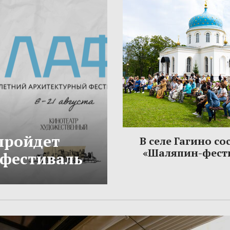
 пройдет
В селе Гагино со
«Шаляпин-фест
фестиваль