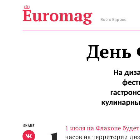
Всё о Европе
День 
На диз
фест
гастрон
кулинарны
1
1 июля на Флаконе буде
SHARE
часов на территории ди