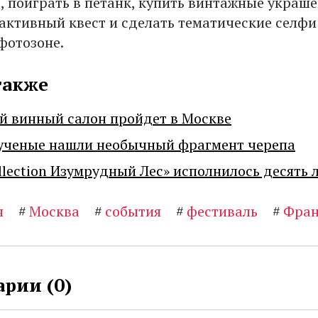
, поиграть в петанк, купить винтажные украше
активный квест и сделать тематические селфи
фотозоне.
также
й винный салон пройдет в Москве
ученые нашли необычный фрагмент черепа
llection Изумрудный Лес» исполнилось десять 
я
#
Москва
#
события
#
фестиваль
#
Фран
рии (
0
)