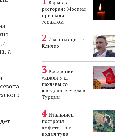
Взрыв в
ресторане Москвы
признали
терактом
из
жно
7 вечных цитат
ди
Кличко
а, а
Россиянки
й
украли 5 кг
пахлавы со
 сезона
шведского стола в
узского
Турции
Итальянец
удет
построил
амфитеатр и
водил туда