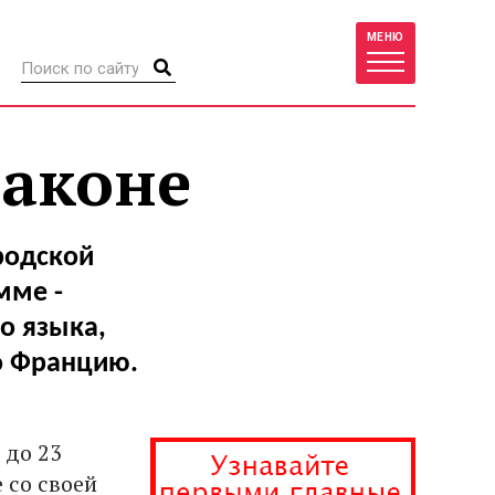
МЕНЮ
лаконе
родской
мме -
о языка,
о Францию.
2 до 23
 со своей