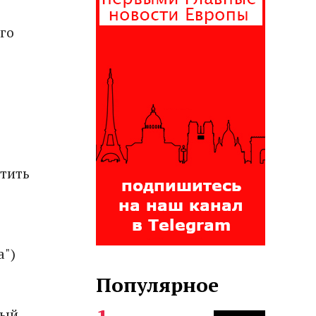
го
етить
а")
Популярное
мый