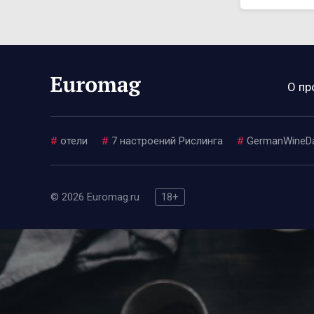
О пр
#
отели
#
7 настроений Рислинга
#
GermanWineD
© 2026 Euromag.ru
18+