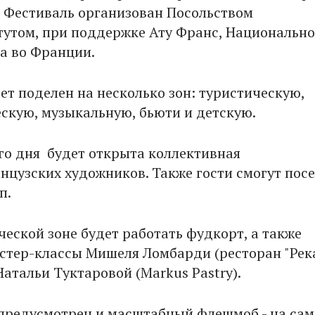
. Фестиваль организован Посольством
утом, при поддержке Ату Франс, Национально
а во Франции.
ет поделен на несколько зон: туристическую,
скую, музыкальную, бьюти и детскую.
его дня будет открыта коллективная
нцузских художников. Также гости смогут пос
п.
ческой зоне будет работать фудкорт, а также
стер-классы Мишеля Ломбарди (ресторан "Рек
Натальи Туктаровой (Markus Pastry).
предусмотрен и масштабный флешмоб - на са