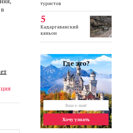
ния,
туристов
 в
Кадаргаванский
каньон
Где это?
лет
ция
Хочу узнать