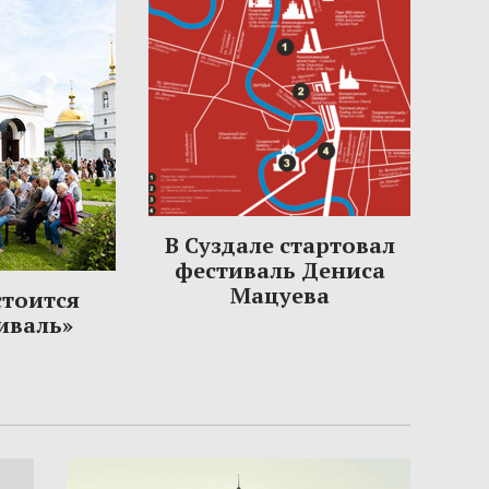
В Суздале стартовал
фестиваль Дениса
Мацуева
стоится
иваль»