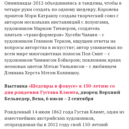
Олимпиады-2012 объединились в тандемы, чтобы в
четыре руки создать по одному шедевру. Королева
принтов Мэри Катранзу создала творческий союз с
автором нескольких инсталляций с лозунгами,
художником Марком Тичнером, создатель
платьев-«трансформеров» Хусейн Чалаян – с
художником Гевином Терком, ищущим ответы на
вопросы авторства в искусстве; автор узнаваемых во
всем мире многоцветных полосок Пол Смит – с
художником Чамингом Бэйкером; поклонник ярких
неоновых цветов Мэтью Уильямсон – с любимцем
Дэмиана Херста Мэтом Коллишоу.
Выставка
«Шедевры в фокусе» к 150-летию со
дня рождения Густава Климта
, дворец Верхний
Бельведер, Вена, 6 июля – 2 сентября
Рожденный 14 июля 1862 года Густав Климт, один из
известнейших австрийских художников,
отпраздновал бы в 2012 году свой 150-летний