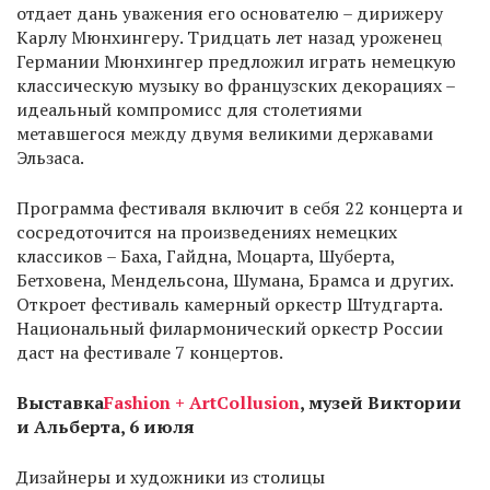
отдает дань уважения его основателю – дирижеру
Карлу Мюнхингеру. Тридцать лет назад уроженец
Германии Мюнхингер предложил играть немецкую
классическую музыку во французских декорациях –
идеальный компромисс для столетиями
метавшегося между двумя великими державами
Эльзаса.
Программа фестиваля включит в себя 22 концерта и
сосредоточится на произведениях немецких
классиков – Баха, Гайдна, Моцарта, Шуберта,
Бетховена, Мендельсона, Шумана, Брамса и других.
Откроет фестиваль камерный оркестр Штудгарта.
Национальный филармонический оркестр России
даст на фестивале 7 концертов.
Выставка
Fashion
+
Art
Collusion
, музей Виктории
и Альберта, 6 июля
Дизайнеры и художники из столицы