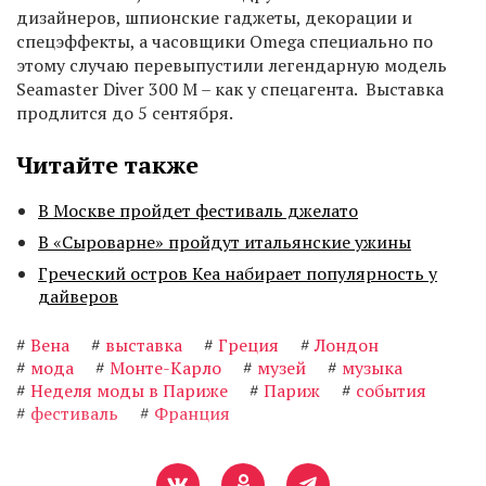
дизайнеров, шпионские гаджеты, декорации и
спецэффекты, а часовщики Omega специально по
этому случаю перевыпустили легендарную модель
Seamaster Diver 300 M – как у спецагента. Выставка
продлится до 5 сентября.
Читайте также
В Москве пройдет фестиваль джелато
В «Сыроварне» пройдут итальянские ужины
Греческий остров Кеа набирает популярность у
дайверов
#
Вена
#
выставка
#
Греция
#
Лондон
#
мода
#
Монте-Карло
#
музей
#
музыка
#
Неделя моды в Париже
#
Париж
#
события
#
фестиваль
#
Франция