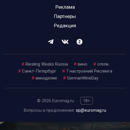
Реклама
Партнеры
Редакция
#
Riesling Weeks Russia
#
вино
#
отели
#
Санкт-Петербург
#
7 настроений Рислинга
#
виноделие
#
GermanWineDay
© 2026 Euromag.ru
18+
Вопросы и предложения:
sp@euromag.ru