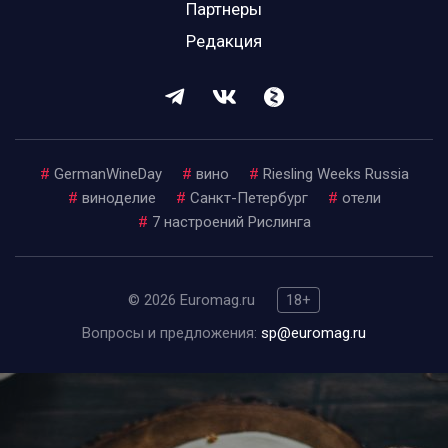
Партнеры
Редакция
#
GermanWineDay
#
вино
#
Riesling Weeks Russia
#
виноделие
#
Санкт-Петербург
#
отели
#
7 настроений Рислинга
© 2026 Euromag.ru
18+
Вопросы и предложения:
sp@euromag.ru