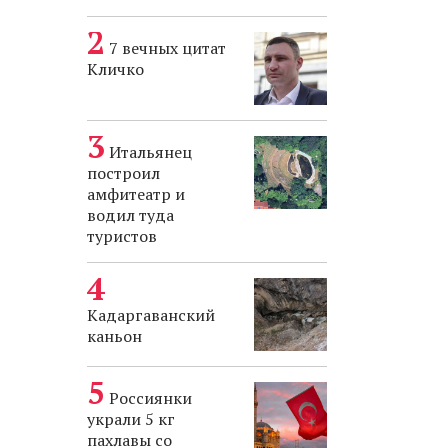
7 вечных цитат
Кличко
Итальянец
построил
амфитеатр и
водил туда
туристов
Кадаргаванский
каньон
Россиянки
украли 5 кг
пахлавы со