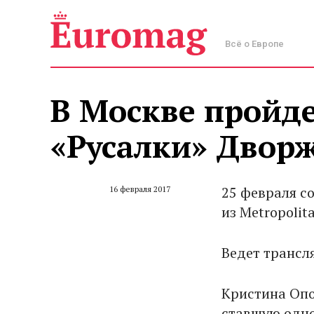
Всё о Европе
В Москве пройд
«Русалки» Двор
25 февраля с
16 февраля 2017
из Metropolit
Ведет трансл
Кристина Опо
ставшую одно