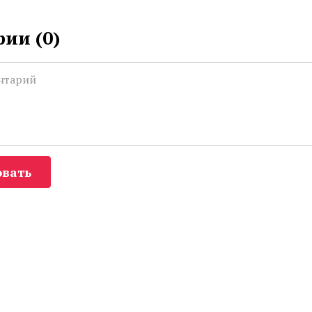
ии (
0
)
вать