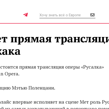
ет прямая трансляц
жака
остоится прямая трансляция оперы «Русалка»
an Opera.
яцию Мэтью Поленцани.
лайс впервые исполняет на сцене Мет роль Ру
й из самых захватывающий в репертуаре певи