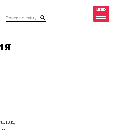
МЕНЮ
ия
салки,
цы.