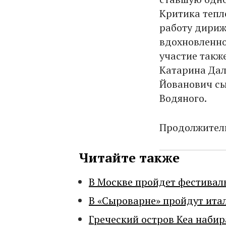
Критика тепл
работу дириж
вдохновленно
участие такж
Катарина Дал
Йованович сы
Водяного.
Продолжитель
Читайте также
В Москве пройдет фестивал
В «Сыроварне» пройдут ита
Греческий остров Кеа набир