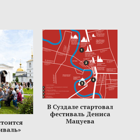
В Суздале стартовал
фестиваль Дениса
Мацуева
стоится
иваль»