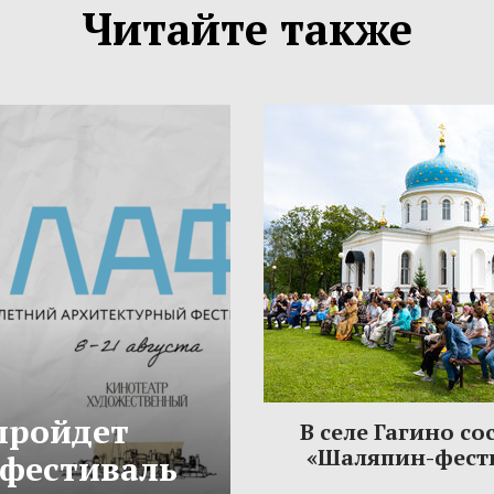
Читайте также
 пройдет
В селе Гагино со
«Шаляпин-фест
фестиваль