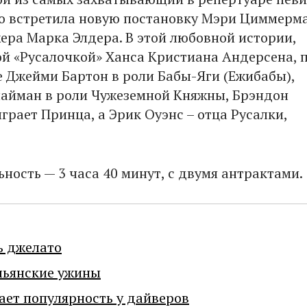
о встретила новую постановку Мэри Циммерм
ера Марка Элдера. В этой любовной истории,
й «Русалочкой» Ханса Кристиана Андерсена, 
е Джейми Бартон в роли Бабы-Яги (Ежибабы),
айман в роли Чужеземной Княжны, Брэндон
грает Принца, а Эрик Оуэнс – отца Русалки,
ность — 3 часа 40 минут, с двумя антрактами.
ь джелато
льянские ужины
ает популярность у дайверов