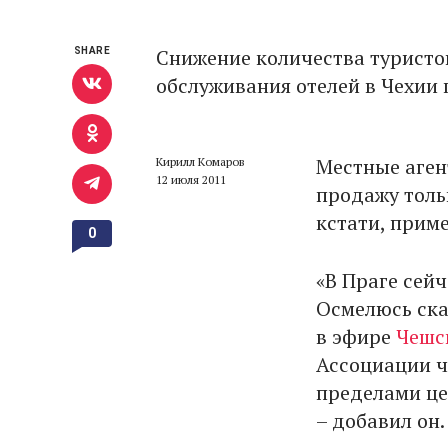
Снижение количества туристов
SHARE
обслуживания отелей в Чехии 
Местные аген
Кирилл Комаров
12 июля 2011
продажу тольк
кстати, прим
0
«В Праге сей
Осмелюсь сказ
в эфире
Чешс
Ассоциации ч
пределами це
– добавил он.