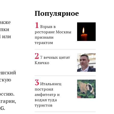
Популярное
также
Взрыв в
упки
ресторане Москвы
l или
признали
терактом
7 вечных цитат
Кличко
Чешский
ескую
Итальянец
построил
оссию.
амфитеатр и
водил туда
лгарии,
туристов
AG
.