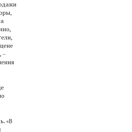
родажи
оры,
на
чно,
тели,
 цене
 –
ления
це
но
ь. «В
н