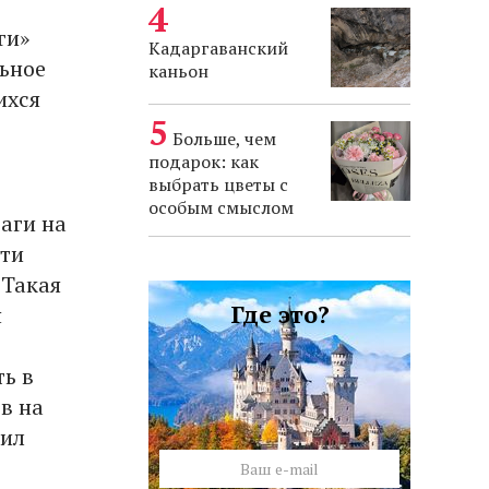
ги»
Кадаргаванский
льное
каньон
ихся
Больше, чем
подарок: как
выбрать цветы с
особым смыслом
раги на
ети
 Такая
Где это?
я
ть в
в на
нил