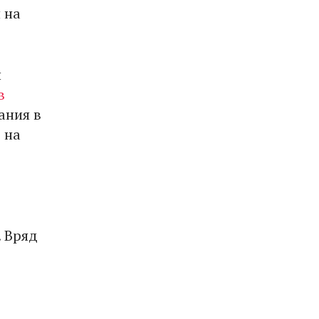
 на
и
в
ания в
 на
. Вряд