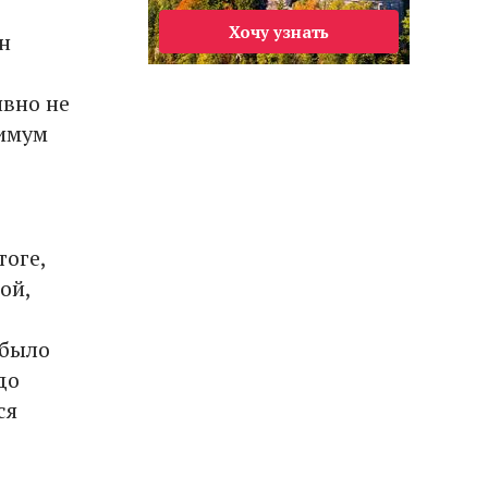
Хочу узнать
н
явно не
симум
тоге,
ой,
 было
до
ся