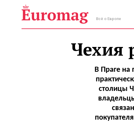
Всё о Европе
Чехия 
В Праге на
практическ
столицы Ч
владельцы
связа
покупателя