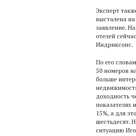
Эксперт также
высталена на
заявление. На
отелей сейча
Индриксонс.
По его словам
50 номеров на
больше интер
недвижимость
доходность ч
показателях 
15%, а для э
шестьдесят. Н
ситуацию Иго