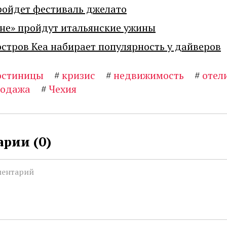
ройдет фестиваль джелато
не» пройдут итальянские ужины
остров Кеа набирает популярность у дайверов
остиницы
#
кризис
#
недвижимость
#
отел
одажа
#
Чехия
рии (
0
)