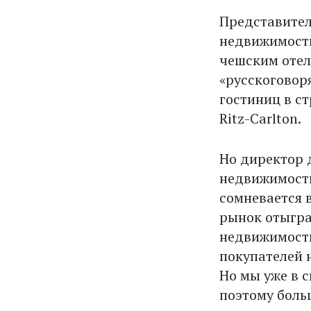
Представител
недвижимос
чешским отел
«русскоговор
гостиниц в ст
Ritz-Carlton.
Но директор 
недвижимост
сомневается 
рынок отыгра
недвижимость
покупателей н
Но мы уже в с
поэтому боль