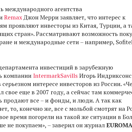
ь международного агентства
ти
Remax
Джон Мерри заявляет, что интерес к
ям проявляют инвесторы из Китая, Турции, а 
ящих стран». Рассматривают возможность пок
ране и международные сети – например, Sofite
департамента инвестиций в зарубежную
ь компании
IntermarkSavills
Игорь Индриксонс
в серьезном интересе инвесторов из России. «
л свое еще в 2007 году, а сейчас там коммерч
 продают все – и фонды, и люди. А так как
ет, то, конечно же, все с мольбой смотрят на Р
вое время погорели на такой же ситуации в Бо
ше не покупаем», – заверил он журнал
EUROM