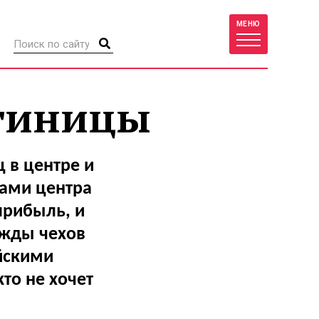
МЕНЮ
стиницы
 в центре и
лами центра
прибыль, и
ежды чехов
йскими
то не хочет