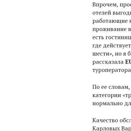
Впрочем, про
отелей выгод
работающие н
проживание в
есть гостиниц
где действует
шести», но я 
рассказала
E
туроператор
По ее словам
категории «тр
нормально для
Качество обс
Карловых Вар