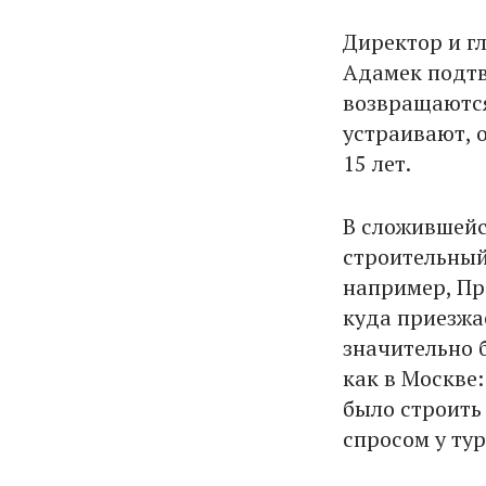
Директор и г
Адамек подтв
возвращаются 
устраивают, о
15 лет.
В сложившейс
строительный 
например, Пра
куда приезжа
значительно 
как в Москве:
было строить 
спросом у тур