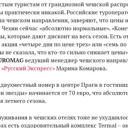
стым туристам от грандиозной чешской расп
ы практически никакой. Российские туроперат
а чешском направлении, заверяют, что цены 
 Чехии сейчас «абсолютно нормальные». «Коне
ы, которые дают дисконт на весь сезон. Есть о
 акция «четыре дня по цене трех» или «семь по
бы не сказала, что кто-то сильно снижает цены»,
UROMAG
ведущий менеджер чешского направ
а
«Русский Экспресс»
Марина Комарова.
, двухместный номер в центре Праги в гостини
и звезды» начинается от 70 евро, что абсолют
 летнего сезона.
луживания в чешских отелях тоже не ухудшилос
ах есть оздоровительный комплекс Termal – о