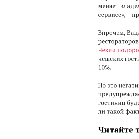
меняет владел
сервисе», – п
Впрочем, Вац
рестораторов
Чехии подор
чешских гости
10%.
Но это негат
предупреждает
гостиниц буде
ли такой фак
Читайте 