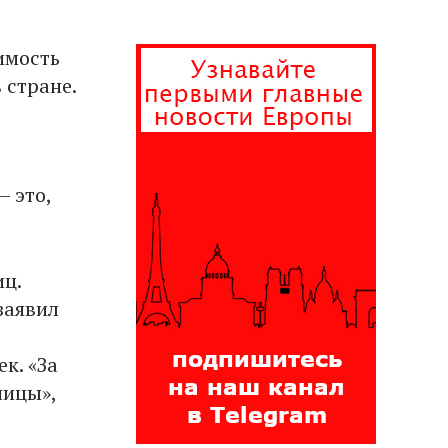
имость
 стране.
– это,
иц.
заявил
к. «За
ницы»,