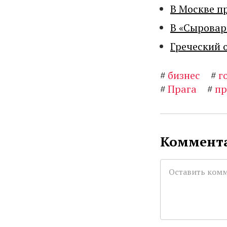
В Москве п
В «Сыровар
Греческий 
#
бизнес
#
г
#
Прага
#
пр
Коммента