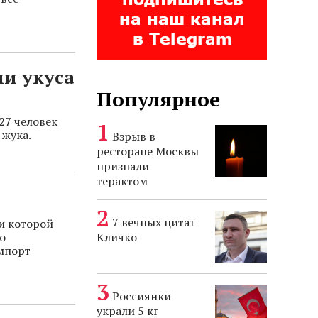
ми укуса
Популярное
27 человек
 жука.
Взрыв в
ресторане Москвы
признали
терактом
7 вечных цитат
и которой
о
Кличко
мпорт
Россиянки
украли 5 кг