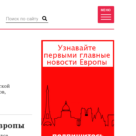
МЕНЮ
ской
ов,
Европы
 все