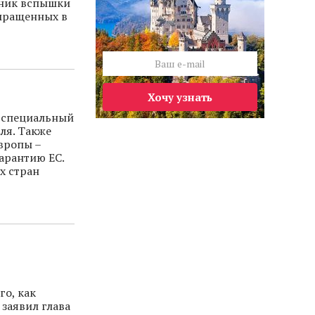
чник вспышки
выращенных в
Хочу узнать
 «специальный
ля. Также
вропы –
гарантию ЕС.
х стран
го, как
заявил глава