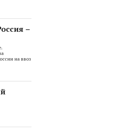
оссия –
.
ва
оссии на ввоз
ой