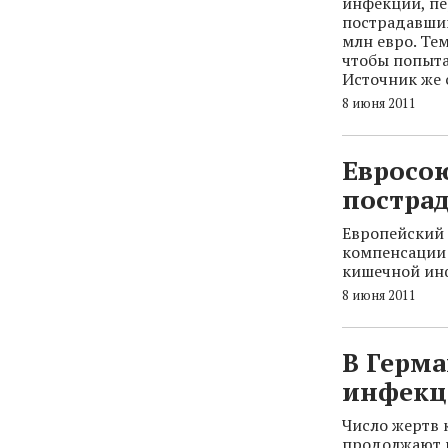
инфекции, пе
пострадавшим
млн евро. Те
чтобы попыта
Источник же 
8 июня 2011
Евросо
постра
Европейский 
компенсации 
кишечной ин
8 июня 2011
В Герма
инфекц
Число жертв 
продолжают 