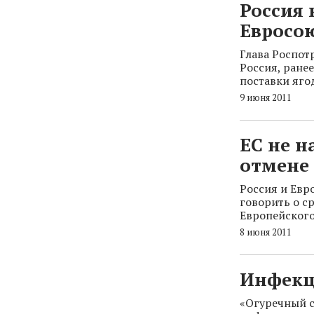
Россия 
Евросо
Глава Роспот
Россия, ране
поставки яго
9 июня 2011
ЕС не н
отмене 
Россия и Евр
говорить о с
Европейского
8 июня 2011
Инфекц
«Огуречный с