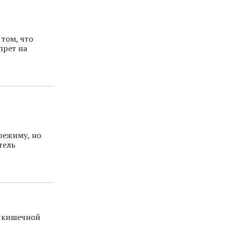
том, что
прет на
б
режиму, но
тель
я кишечной