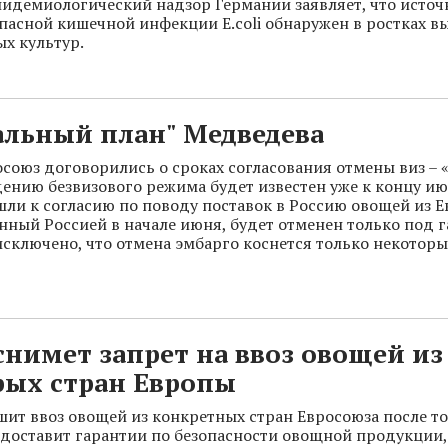
идемиологический надзор Германии заявляет, что исто
пасной кишечной инфекции E.coli обнаружен в ростках 
ых культур.
альный план" Медведева
осоюз договорились о сроках согласования отмены виз –
дению безвизового режима будет известен уже к концу ию
ли к согласию по поводу поставок в Россию овощей из Е
енный Россией в начале июня, будет отменен только под 
исключено, что отмена эмбарго коснется только некоторы
снимет запрет на ввоз овощей из
рых стран Европы
шит ввоз овощей из конкретных стран Евросоюза после то
доставит гарантии по безопасности овощной продукции, 