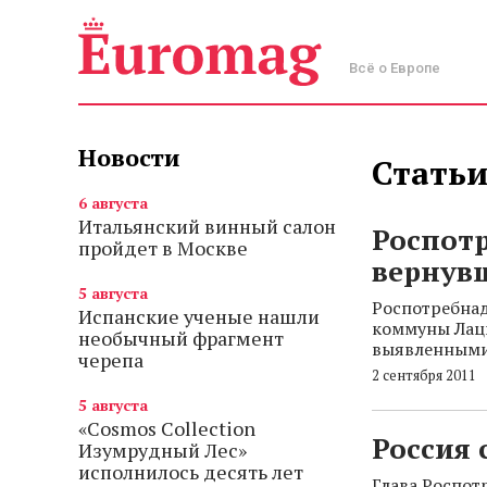
Всё о Европе
Новости
Статьи
6 августа
Итальянский винный салон
Роспотр
пройдет в Москве
вернув
5 августа
Роспотребнад
Испанские ученые нашли
коммуны Лаци
необычный фрагмент
выявленными
черепа
2 сентября 2011
5 августа
«Cosmos Collection
Россия 
Изумрудный Лес»
исполнилось десять лет
Глава Роспот