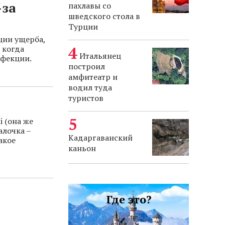
-за
пахлавы со
шведского стола в
Турции
ции ущерба,
 когда
Итальянец
нфекции.
построил
амфитеатр и
водил туда
туристов
i (она же
алочка –
Кадаргаванский
акое
каньон
Где это?