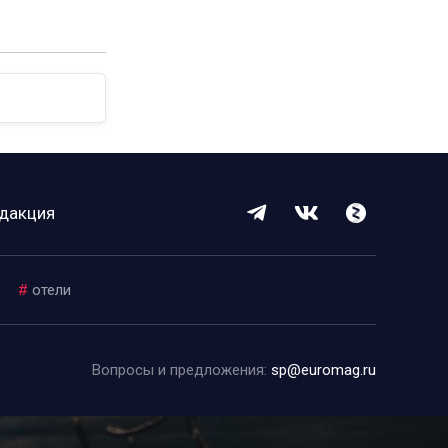
дакция
#
отели
Вопросы и предложения:
sp@euromag.ru