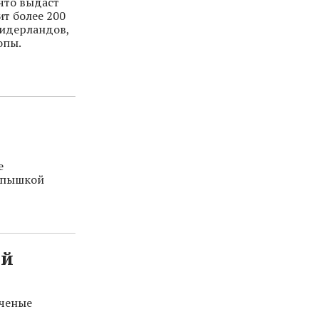
что выдаст
т более 200
Нидерландов,
опы.
е
вспышкой
ой
ученые