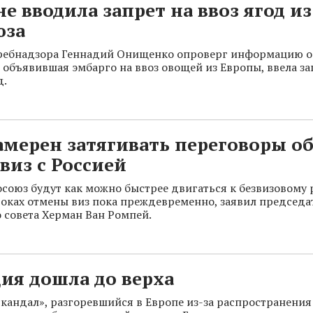
не вводила запрет на ввоз ягод из
юза
ребнадзора Геннадий Онищенко опроверг информацию о 
е объявившая эмбарго на ввоз овощей из Европы, ввела за
д.
амерен затягивать переговоры о
виз с Россией
осоюз будут как можно быстрее двигаться к безвизовому 
роках отмены виз пока преждевременно, заявил председа
 совета Херман Ван Ромпей.
ия дошла до верха
кандал», разгоревшийся в Европе из-за распространени