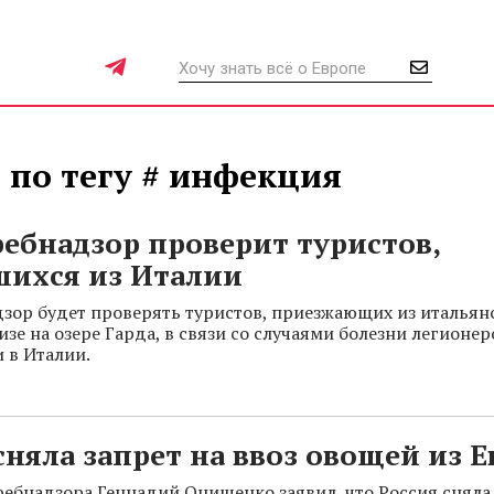
 по тегу # инфекция
ебнадзор проверит туристов,
шихся из Италии
зор будет проверять туристов, приезжающих из итальян
зе на озере Гарда, в связи со случаями болезни легионер
 в Италии.
сняла запрет на ввоз овощей из 
ребнадзора Геннадий Онищенко заявил, что Россия сняла