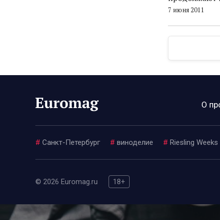
7 июня 2011
О пр
#
Санкт-Петербург
#
виноделие
#
Riesling Weeks
© 2026 Euromag.ru
18+