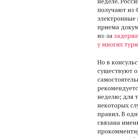
неделе. Росс
получают из 
электронные 
приема докум
из-за
задерже
у многих тур
Но в консуль
существуют о
самостоятельн
рекомендуется
неделю; для т
некоторых сл
правил. В одн
связана имен
прокомменти