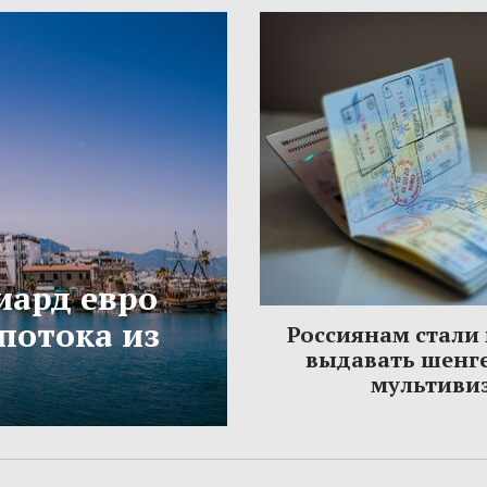
иард евро
потока из
Россиянам стали
выдавать шенг
мультиви