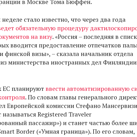
ранции в Москве Тома Бюффен.
 неделе стало известно, что через два года
едет обязательную процедуру дактилоскопир
окументов на визу
. «Россия – последняя в спис
орых вводится предоставление отпечатков паль
и финской визы», – сказала начальник отдела
виз министерства иностранных дел Финляндии
х ЕС планируют
ввести автоматизированную с
контроля
. По словам главы генерального дире
ел Европейской комиссии Стефано Мансервизи
 называться Registered Traveler
рованный пассажир») и станет частью более ш
art Border («Умная граница»). По его словам,