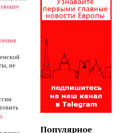
твующее
мления
генской
ты, не
ссии
товить
у
.
Популярное
с такое