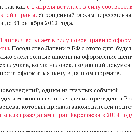
т, так как
с 1 апреля вступает в силу соответс
этой страны.
Упрощенный режим пересечения
 до 31 октября 2012 года.
 1 апреля вступает в силу новое правило офор
изы
. Посольство Латвии в РФ с этого дня будет
лько электронные анкеты на оформление шен
тех случаев, когда человек, подающий докумен
ности оформить анкету в данном формате.
нововведений, одним из главных событий
дели можно назвать заявление президента Ро
едева, который призвал законодателей подго
ны виз гражданам стран Евросоюза в 2014 год
ьшая по территории страна на планете, и у на