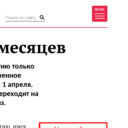
МЕНЮ
 месяцев
тию только
твенное
 1 апреля.
переходит на
з.
атию, имея