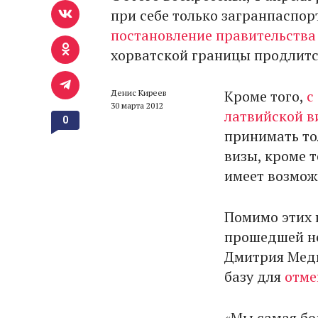
при себе только загранпаспор
постановление правительства 
хорватской границы продлится
Кроме того,
с
Денис Киреев
30 марта 2012
латвийской в
0
принимать то
визы, кроме 
имеет возмож
Помимо этих 
прошедшей не
Дмитрия Медв
базу для
отме
«Мы самая бол