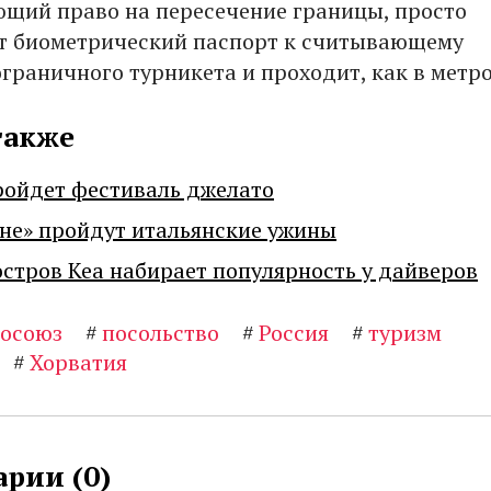
ющий право на пересечение границы, просто
т биометрический паспорт к считывающему
граничного турникета и проходит, как в метро
также
ройдет фестиваль джелато
не» пройдут итальянские ужины
остров Кеа набирает популярность у дайверов
росоюз
#
посольство
#
Россия
#
туризм
#
Хорватия
рии (
0
)