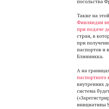
посольства Ф
Также на этой
Финляндия вв
при подаче д
стран, в кот
при получени
паспортов и 
Блинникка.
А на граница
паспортного 
внутренних д
система будет
(«Зарегистри
инициативы Sm