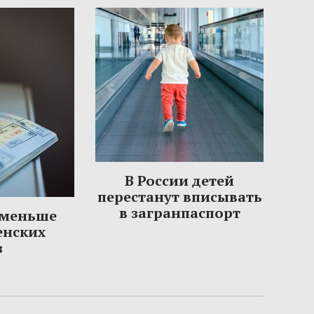
В России детей
перестанут вписывать
в загранпаспорт
 меньше
енских
з