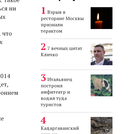
ься ни
Взрыв в
ых
ресторане Москвы
признали
терактом
 что
х
7 вечных цитат
Кличко
2014
Итальянец
ет,
построил
роннем
амфитеатр и
водил туда
туристов
ые
Кадаргаванский