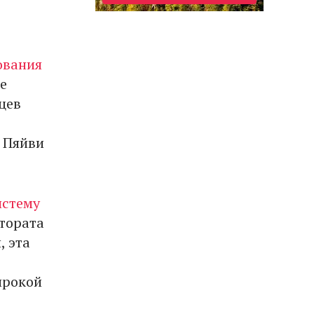
ования
ке
цев
 Пяйви
истему
ктората
, эта
ирокой