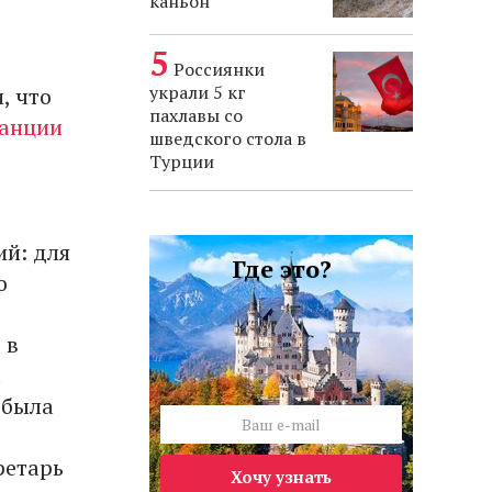
каньон
Россиянки
украли 5 кг
, что
пахлавы со
ранции
шведского стола в
Турции
ий: для
Где это?
о
 в
 была
ретарь
Хочу узнать