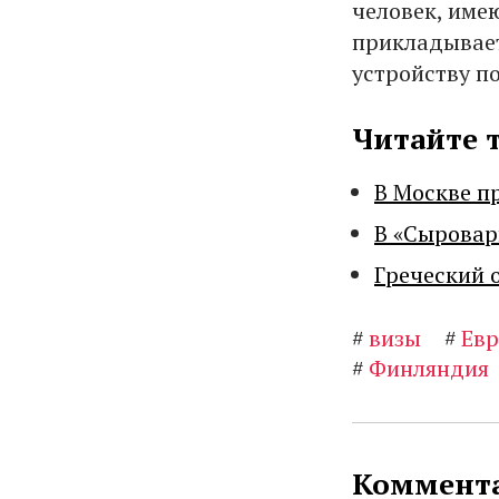
человек, име
прикладывае
устройству по
Читайте 
В Москве п
В «Сыровар
Греческий 
#
визы
#
Ев
#
Финляндия
Коммента