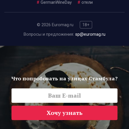
#
GermanWineDay
#
отели
© 2026 Euromag.ru
18+
Вопросы и предложения:
sp@euromag.ru
Что попробовать на улицах Стамбула?
Хочу узнать