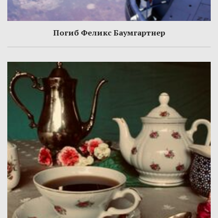
Погиб Феликс Баумгартнер