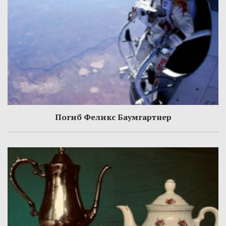
Погиб Феликс Баумгартнер