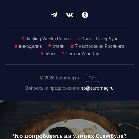
#
Riesling Weeks Russia
#
Санкт-Петербург
#
виноделие
#
отели
#
7 настроений Рислинга
#
вино
#
GermanWineDay
© 2026 Euromag.ru
18+
Вопросы и предложения:
sp@euromag.ru
Что попробовать на улицах Стамбула?