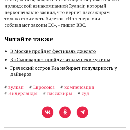
ирландской авиакомпанией Ryanair, который
первоначально заявил, что вернет пассажирам
только стоимость билетов. «Но теперь они
соблюдают законы ЕС», - пишет ВВС.
Читайте также
В Москве пройдет фестиваль джелато
В «Сыроварне» пройдут итальянские ужины
Греческий остров Кеа набирает популярность у
дайверов
#
вулкан
#
Евросоюз
#
компенсации
#
Нидерланды
#
пассажиры
#
суд