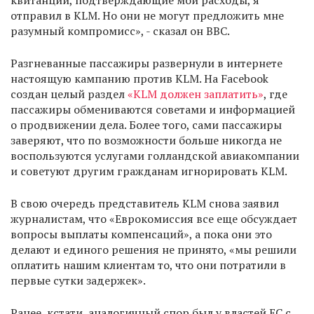
квитанции, подтверждающие мои расходы, я
отправил в KLM. Но они не могут предложить мне
разумный компромисс», - сказал он ВВС.
Разгневанные пассажиры развернули в интернете
настоящую кампанию против KLM. На Facebook
создан целый раздел
«KLM должен заплатить»
, где
пассажиры обмениваются советами и информацией
о продвижении дела. Более того, сами пассажиры
заверяют, что по возможности больше никогда не
воспользуются услугами голландской авиакомпании
и советуют другим гражданам игнорировать KLM.
В свою очередь представитель KLM снова заявил
журналистам, что «Еврокомиссия все еще обсуждает
вопросы выплаты компенсаций», а пока они это
делают и единого решения не принято, «мы решили
оплатить нашим клиентам то, что они потратили в
первые сутки задержек».
Ранее, кстати, аналогичный спор был у властей ЕС с