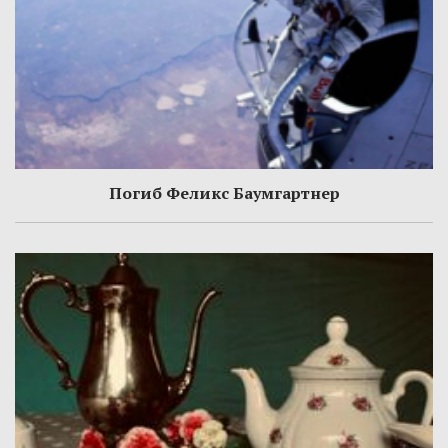
Погиб Феликс Баумгартнер