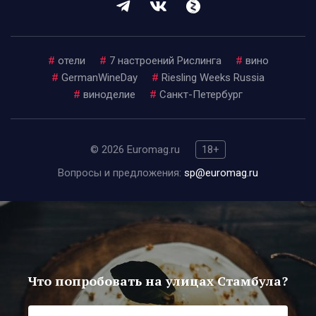
#
отели
#
7 настроений Рислинга
#
вино
#
GermanWineDay
#
Riesling Weeks Russia
#
виноделие
#
Санкт-Петербург
© 2026 Euromag.ru
18+
Вопросы и предложения:
sp@euromag.ru
Что попробовать на улицах Стамбула?