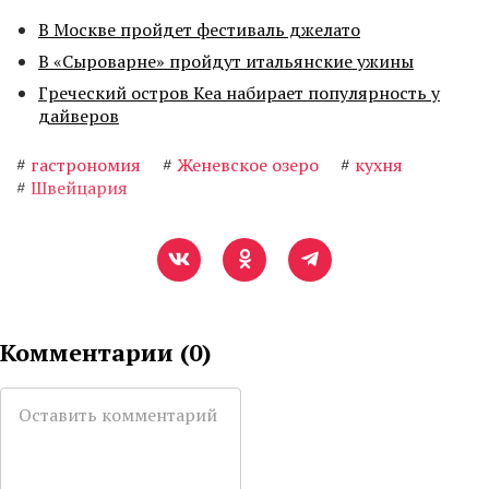
В Москве пройдет фестиваль джелато
В «Сыроварне» пройдут итальянские ужины
Греческий остров Кеа набирает популярность у
дайверов
#
гастрономия
#
Женевское озеро
#
кухня
#
Швейцария
Комментарии (
0
)