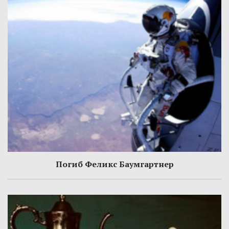
Погиб Феликс Баумгартнер