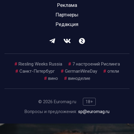
Реклама
Партнеры
Редакция
#
Riesling Weeks Russia
#
7 настроений Рислинга
#
Санкт-Петербург
#
GermanWineDay
#
отели
#
вино
#
виноделие
© 2026 Euromag.ru
18+
Вопросы и предложения:
sp@euromag.ru