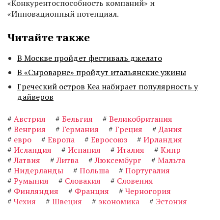
«Конкурентоспособность компаний» и
«Инновационный потенциал.
Читайте также
В Москве пройдет фестиваль джелато
В «Сыроварне» пройдут итальянские ужины
Греческий остров Кеа набирает популярность у
дайверов
#
Австрия
#
Бельгия
#
Великобритания
#
Венгрия
#
Германия
#
Греция
#
Дания
#
евро
#
Европа
#
Евросоюз
#
Ирландия
#
Исландия
#
Испания
#
Италия
#
Кипр
#
Латвия
#
Литва
#
Люксембург
#
Мальта
#
Нидерланды
#
Польша
#
Португалия
#
Румыния
#
Словакия
#
Словения
#
Финляндия
#
Франция
#
Черногория
#
Чехия
#
Швеция
#
экономика
#
Эстония