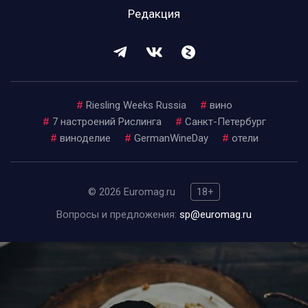
Редакция
#
Riesling Weeks Russia
#
вино
#
7 настроений Рислинга
#
Санкт-Петербург
#
виноделие
#
GermanWineDay
#
отели
© 2026 Euromag.ru
18+
Вопросы и предложения:
sp@euromag.ru