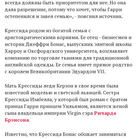
всегда должны быть приоритетом для нее. Но она
дала разрешение, потому что хочет, чтобы Гарри
остепенился и завел семью», - пояснил источник.
Крессида родом из богатой семьи с
аристократическими корнями. Ее отец - бизнесмен и
историк Джеффри Бонас, выпускник элитной школы
Харроу и Оксфордского университета, возглавляет
компанию по торговле тканями для традиционной
английской одежды. Ее семья имеет прямое родство
с королем Великобритании Эдуардом VII.
Мать Крессиды леди Керзон в свое время была
известной моделью и светской львицей. Сестра
Крессиды Изабелла, у которой был роман с братом
принца Гарри принцем Уильямом, является женой
сына владельца империи Virgin сэра
Ричарда
Брэнсона
.
Известно, что Крессида Бонас обожает заниматься