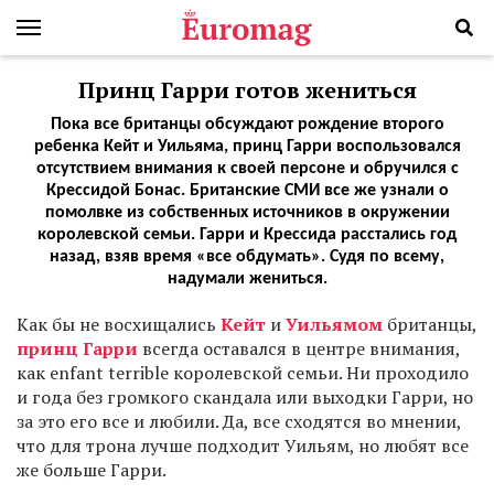
Принц Гарри готов жениться
Пока все британцы обсуждают рождение второго
ребенка Кейт и Уильяма, принц Гарри воспользовался
отсутствием внимания к своей персоне и обручился с
Крессидой Бонас. Британские СМИ все же узнали о
помолвке из собственных источников в окружении
королевской семьи. Гарри и Крессида расстались год
назад, взяв время «все обдумать». Судя по всему,
надумали жениться.
К
ак бы не восхищались
Кейт
и
Уильямом
британцы,
принц Гарри
всегда оставался в центре внимания,
как enfant terrible королевской семьи. Ни проходило
и года без громкого скандала или выходки Гарри, но
за это его все и любили. Да, все сходятся во мнении,
что для трона лучше подходит Уильям, но любят все
же больше Гарри.