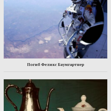
Погиб Феликс Баумгартнер