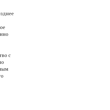
озднее
ое
енно
тво с
по
нным
го