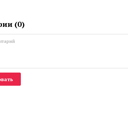
ии (
0
)
вать