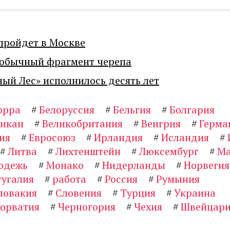
пройдет в Москве
еобычный фрагмент черепа
ный Лес» исполнилось десять лет
орра
#
Белоруссия
#
Бельгия
#
Болгария
тикан
#
Великобритания
#
Венгрия
#
Герма
ия
#
Евросоюз
#
Ирландия
#
Исландия
#
#
Литва
#
Лихтенштейн
#
Люксембург
#
Ма
одежь
#
Монако
#
Нидерланды
#
Норвегия
угалия
#
работа
#
Россия
#
Румыния
ловакия
#
Словения
#
Турция
#
Украина
орватия
#
Черногория
#
Чехия
#
Швейцари