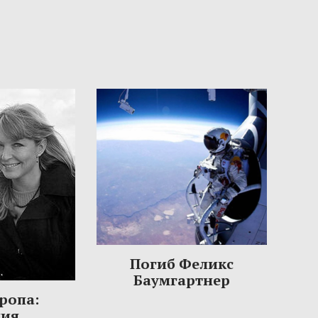
Погиб Феликс
Баумгартнер
ропа:
ния