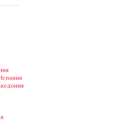
ния
Испания
кедония
я