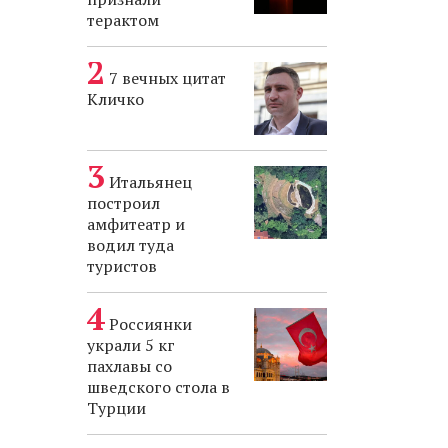
терактом
7 вечных цитат
Кличко
Итальянец
построил
амфитеатр и
водил туда
туристов
Россиянки
украли 5 кг
пахлавы со
шведского стола в
Турции