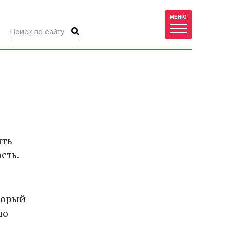
МЕНЮ
ить
сть.
торый
ло