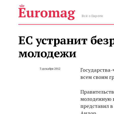
Всё о Европе
ЕС устранит без
молодежи
Государства-
3 декабря 2012
всем своим гр
Правительств
молодежную г
представил в
Андор.