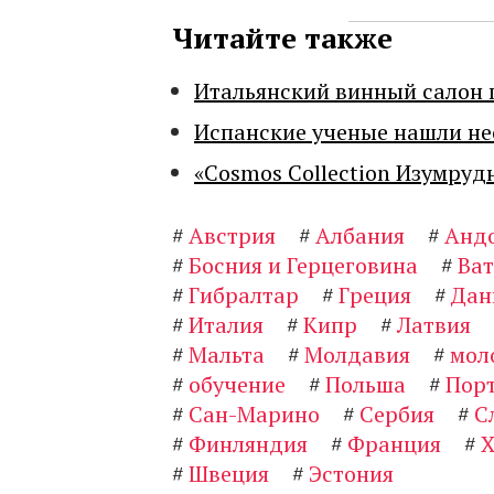
Читайте также
Итальянский винный салон 
Испанские ученые нашли н
«Cosmos Collection Изумруд
#
Австрия
#
Албания
#
Анд
#
Босния и Герцеговина
#
Ва
#
Гибралтар
#
Греция
#
Дан
#
Италия
#
Кипр
#
Латвия
#
Мальта
#
Молдавия
#
мол
#
обучение
#
Польша
#
Порт
#
Сан-Марино
#
Сербия
#
С
#
Финляндия
#
Франция
#
Х
#
Швеция
#
Эстония