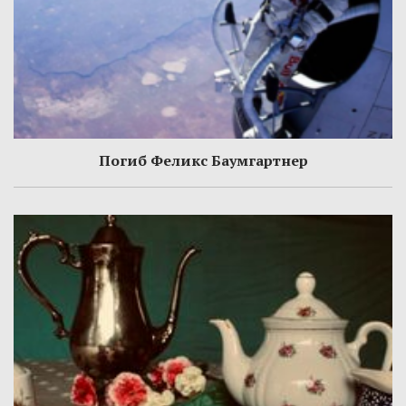
Погиб Феликс Баумгартнер