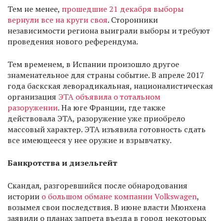
Тем не менее,
прошедшие 21 декабря выборы
вернули все на круги своя
. Сторонники
независимости региона выиграли выборы и требуют
проведения нового референдума.
Тем временем, в Испании произошло другое
знаменательное для страны событие. В апреле 2017
года баскская леворадикальная, националистическая
организация
ЭТА объявила о тотальном
разоружении
. На юге Франции, где также
действовала ЭТА, разоружение уже приобрело
массовый характер. ЭТА изъявила готовность сдать
все имеющееся у нее оружие и взрывчатку.
Банкротства и дизельгейт
Скандал, разгоревшийся после обнародования
истории
о большом обмане компании Volkswagen
,
возымел свои последствия. В июне власти Мюнхена
заявили о планах запрета въезда в город некоторых