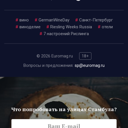
#
вино
#
GermanWineDay
#
Санкт-Петербург
#
виноделие
#
Riesling Weeks Russia
#
отели
#
7 настроений Рислинга
© 2026 Euromag.ru
18+
Вопросы и предложения:
sp@euromag.ru
Что попробовать на улицах Стамбула?